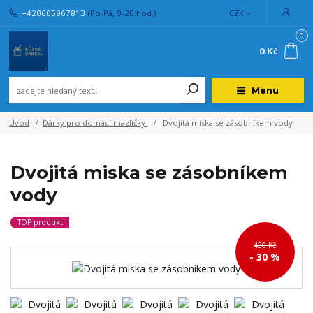
+420605967813
(Po-Pá, 9-20 hod.)
CZK
0
0 Kč
Menu
Úvod
Dárky pro domácí mazlíčky
Dvojitá miska se zásobníkem vody
Dvojitá miska se zásobníkem
vody
TOP produkt
430 Kč
- 30 %