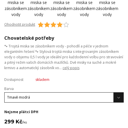
Ohodnotit produkt
Chovatelské potřeby
🐾 Trojitá miska se zásobníkem vody - pohodlí a péče v jednom
elegantním řešení 🐾 Stylová trojitá miska s integrovaným zásobníkem
vody o objemu 0,5 l vody je ideální pro každodenní volbu pro stravování
a pitný režim vašich domácích mazlíčků. Dvě misky na suché a mokré
krmivo a automatický zásobník vo...
celý popis
Dostupnost
skladem
Barva
Nejsme plátci DPH
299 Kč
/
ks