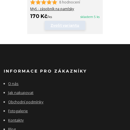
8 hodnocení
Myš - zásobník na pamlsky
170 Kč
/
ks
skladem 5 ks
Zvolit variantu
INFORMACE PRO ZÁKAZNÍKY
O nás
Jak nakupovat
Obchodní podmínky
Fotogalerie
Kontakty
Blog