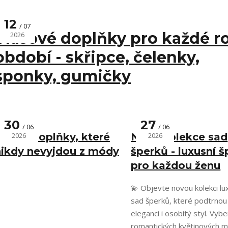
12
07
Vlasové doplňky pro každé r
2026
období - skřipce, čelenky,
sponky, gumičky
30
27
06
06
Módní doplňky, které
2026
Nová kolekce sad
2026
nikdy nevyjdou z módy
šperků - luxusní 
pro každou ženu
💫 Objevte novou kolekci lu
sad šperků, které podtrnou
eleganci i osobitý styl. Vybe
romantických květinových m