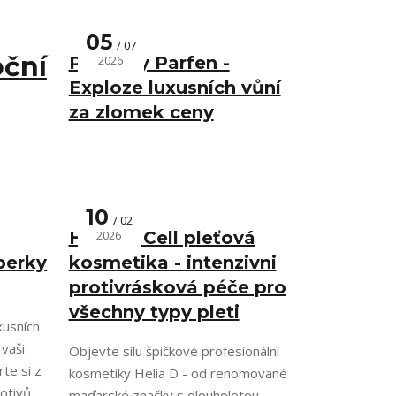
05
07
oční
Parfémy Parfen -
2026
Exploze luxusních vůní
za zlomek ceny
10
02
Helia D Cell pleťová
2026
šperky
kosmetika - intenzivni
protivrásková péče pro
všechny typy pleti
xusních
 vaši
Objevte sílu špičkové profesionální
rte si z
kosmetiky Helia D - od renomované
otivů,
maďarské značky s dlouholetou