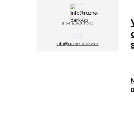
(Po-Pá, 9-20 hod.)
info@ruzne-darky.cz