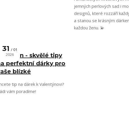
jemných perlových sad i mo
designů, které rozzáří každý
a stanou se krásným dárke
každou ženu. 💫
31
01
alentýn - skvělé tipy
2026
a perfektní dárky pro
aše blízké
hcete tip na dárek k Valentýnovi?
ádi vám poradíme!