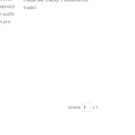
derních
tradicí
 outfit
m pro
strana
z 1