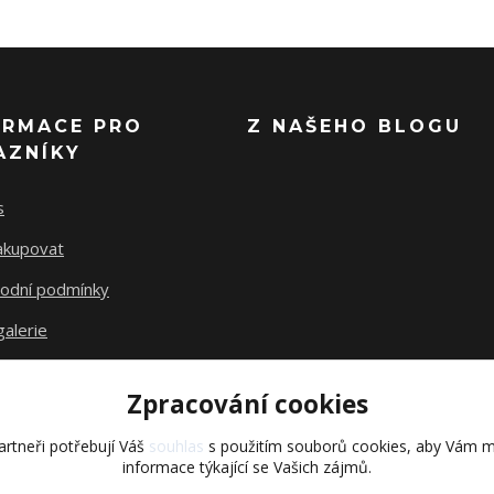
ORMACE PRO
Z NAŠEHO BLOGU
AZNÍKY
s
nakupovat
odní podmínky
alerie
akty
Zpracování cookies
rtneři potřebují Váš
souhlas
s použitím souborů cookies, aby Vám m
informace týkající se Vašich zájmů.