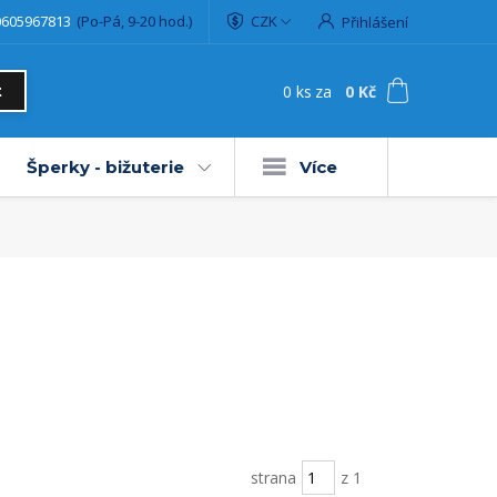
0605967813
(Po-Pá, 9-20 hod.)
CZK
Přihlášení
0
ks
za
0 Kč
t
Šperky - bižuterie
Více
strana
z 1