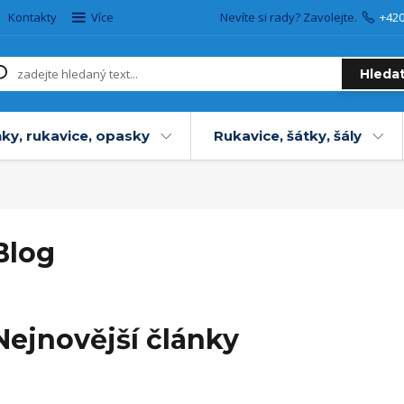
Kontakty
Více
Nevíte si rady? Zavolejte.
+42
Hleda
ky, rukavice, opasky
Rukavice, šátky, šály
Blog
Nejnovější články