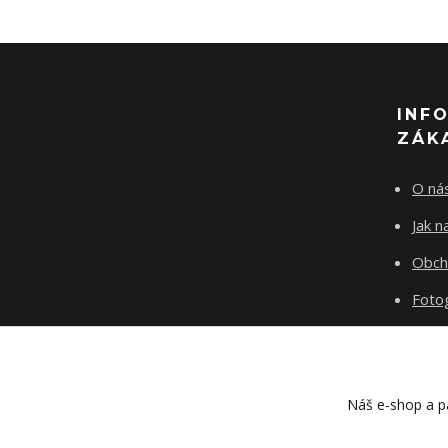
INF
ZÁK
O ná
Jak 
Obch
Fotog
Kont
Blog
Náš e-shop a pa