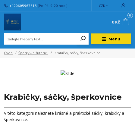
+420605967813
(Po-Pá, 9-20 hod.)
CZK
0
0 Kč
Menu
Úvod
Šperky - bižuterie
Krabičky, sáčky, šperkovnice
Krabičky, sáčky, šperkovnice
V této kategorii naleznete krásné a praktické sáčky, krabičky a
šperkovnice.