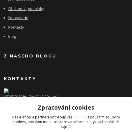
Obchodní podmínky
Fotogalerie
Kontakty
Blog
Z NAŠEHO BLOGU
KONTAKTY
(Po-Pá, 9-20 hod.)
Zpracování cookies
info@ruzne-darky.cz
Náš e-shop a partneři potřebují Váš
souhlas
s použitím souborů
cookies, aby Vám mohli zobrazovat informace týkající se Vašich
zájmů.