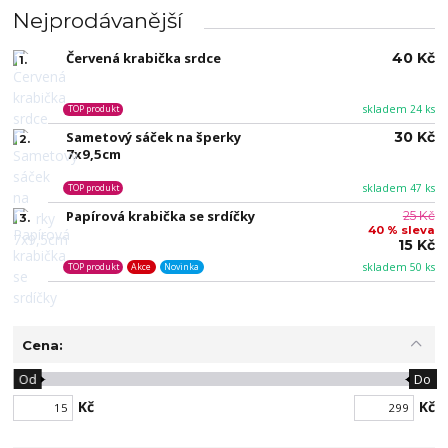
Nejprodávanější
Červená krabička srdce
40 Kč
1.
skladem 24 ks
TOP produkt
Sametový sáček na šperky
30 Kč
2.
7x9,5cm
skladem 47 ks
TOP produkt
Papírová krabička se srdíčky
25 Kč
3.
40 % sleva
15 Kč
skladem 50 ks
TOP produkt
Akce
Novinka
Cena:
Od
Do
Kč
Kč