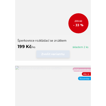
299 Kč
- 33 %
Šperkovnice rozkládací se zrcátkem
199 Kč
/
ks
skladem 2 ks
Zvolit variantu
TOP produkt
Akce
Novinka