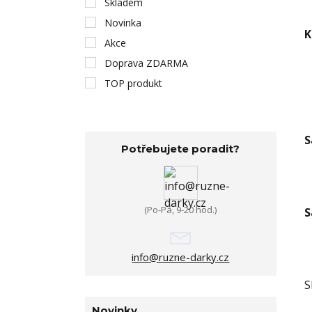
Skladem
Novinka
K
Akce
Doprava ZDARMA
TOP produkt
S
Potřebujete poradit?
(Po-Pá, 9-20 hod.)
S
info@ruzne-darky.cz
S
Novinky