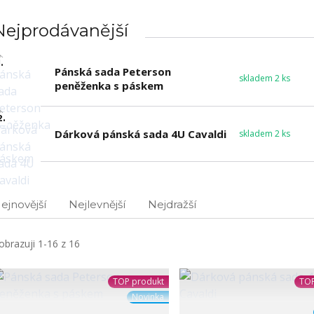
Nejprodávanější
.
Pánská sada Peterson
skladem 2 ks
peněženka s páskem
2.
Dárková pánská sada 4U Cavaldi
skladem 2 ks
ejnovější
Nejlevnější
Nejdražší
obrazuji 1-16 z 16
TOP produkt
TOP
Novinka