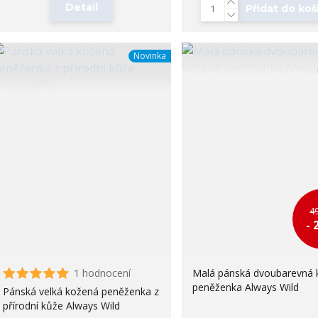
Detail
Přidat do koš
Novinka
4
- 
1 hodnocení
Malá pánská dvoubarevná 
peněženka Always Wild
Pánská velká kožená peněženka z
přírodní kůže Always Wild