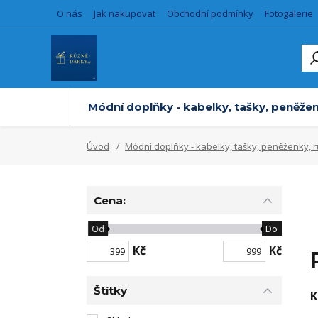
O nás
Jak nakupovat
Obchodní podmínky
Fotogalerie
Módní doplňky - kabelky, tašky, peněžen
Úvod
Módní doplňky - kabelky, tašky, peněženky, 
Cena:
Od
Do
Kč
Kč
Štítky
K