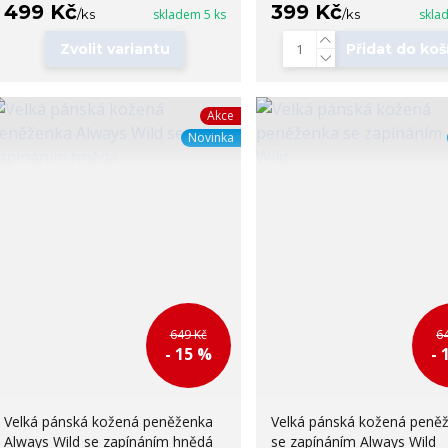
499 Kč
399 Kč
/
ks
skladem 5 ks
/
ks
skla
Zvolit variantu
Přidat do koš
Akce
Novinka
649 Kč
6
- 15 %
- 
Velká pánská kožená peněženka
Velká pánská kožená peně
Always Wild se zapínáním hnědá
se zapínáním Always Wild