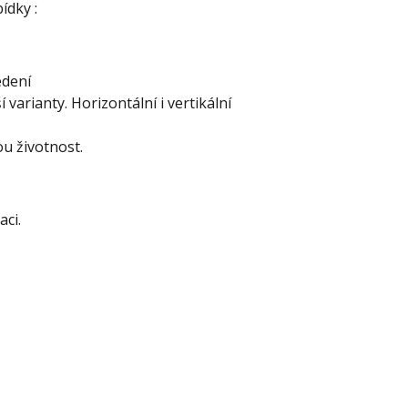
ídky :
edení
varianty. Horizontální i vertikální
u životnost.
aci.