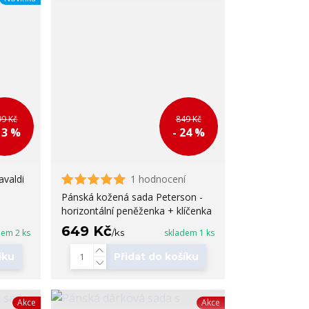
99 Kč
849 Kč
13 %
- 24 %
valdi
1 hodnocení
Pánská kožená sada Peterson -
horizontální peněženka + klíčenka
649 Kč
dem 2 ks
/
ks
skladem 1 ks
íku
Přidat do košíku
Akce
Akce