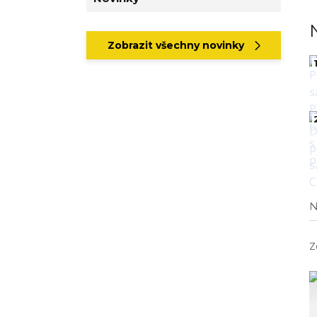
Zobrazit všechny novinky
1
N
Z