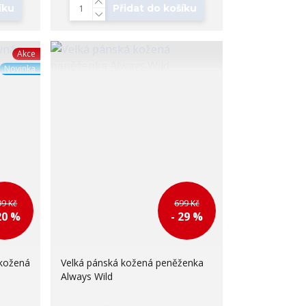
íku
Přidat do košíku
Akce
Novinka
99 Kč
699 Kč
20 %
- 29 %
kožená
Velká pánská kožená peněženka
Always Wild