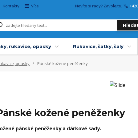
Kontakty
Více
Nevíte si rady? Zavolejte.
+42
Hleda
ky, rukavice, opasky
Rukavice, šátky, šály
rukavice, opasky
Pánské kožené peněženky
Pánské kožené peněženky
ožené pánské peněženky a dárkové sady.