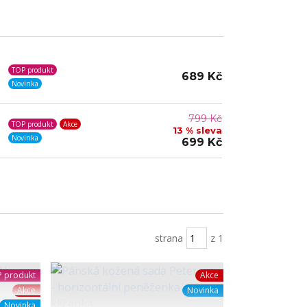
TOP produkt
689 Kč
Novinka
799 Kč
TOP produkt
Akce
13 % sleva
Novinka
699 Kč
strana
z 1
 produkt
Akce
Akce
Novinka
Novinka