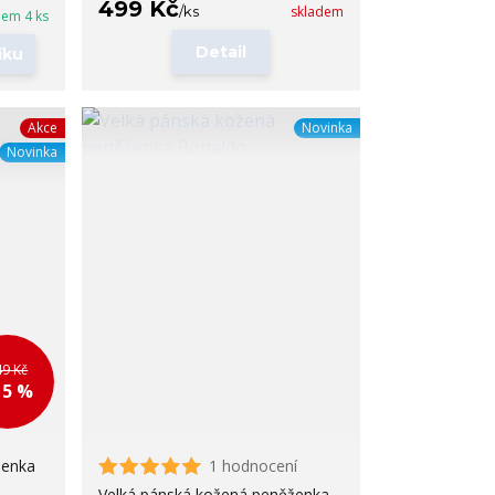
499 Kč
/
ks
skladem
dem 4 ks
Detail
íku
Akce
Novinka
Novinka
49 Kč
15 %
ženka
1 hodnocení
Velká pánská kožená peněženka