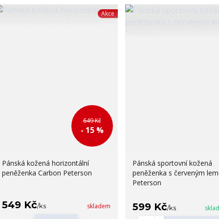
Akce
649 Kč
- 15 %
Pánská kožená horizontální
Pánská sportovní kožená
peněženka Carbon Peterson
peněženka s červeným le
Peterson
549 Kč
599 Kč
/
ks
skladem
/
ks
skla