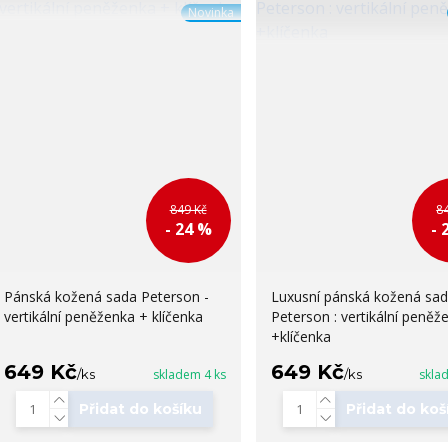
Novinka
849 Kč
8
- 24 %
- 
Pánská kožená sada Peterson -
Luxusní pánská kožená sa
vertikální peněženka + klíčenka
Peterson : vertikální peněž
+klíčenka
649 Kč
649 Kč
/
ks
skladem 4 ks
/
ks
skla
Přidat do košíku
Přidat do koš