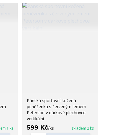
Pánská sportovní kožená
mem
peněženka s červeným lemem
Peterson v dárkové plechovce
vertikální
599 Kč
dem 1 ks
/
ks
skladem 2 ks