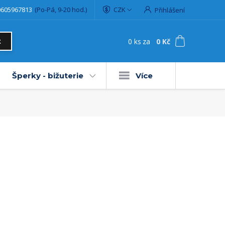
0605967813
(Po-Pá, 9-20 hod.)
CZK
Přihlášení
0
ks
za
0 Kč
t
Šperky - bižuterie
Více