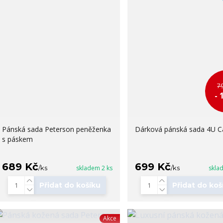
7
- 
Pánská sada Peterson peněženka
Dárková pánská sada 4U Ca
s páskem
689 Kč
699 Kč
/
ks
skladem 2 ks
/
ks
skla
Přidat do košíku
Přidat do koš
Akce