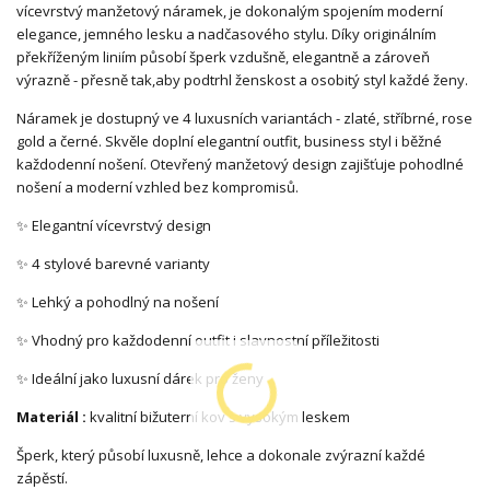
vícevrstvý manžetový náramek, je dokonalým spojením moderní
elegance, jemného lesku a nadčasového stylu. Díky originálním
překříženým liniím působí šperk vzdušně, elegantně a zároveň
výrazně - přesně tak,aby podtrhl ženskost a osobitý styl každé ženy.
Náramek je dostupný ve 4 luxusních variantách - zlaté, stříbrné, rose
gold a černé. Skvěle doplní elegantní outfit, business styl i běžné
každodenní nošení. Otevřený manžetový design zajišťuje pohodlné
nošení a moderní vzhled bez kompromisů.
✨ Elegantní vícevrstvý design
✨ 4 stylové barevné varianty
✨ Lehký a pohodlný na nošení
✨ Vhodný pro každodenní outfit i slavnostní příležitosti
✨ Ideální jako luxusní dárek pro ženy
Materiál :
kvalitní bižuterní kov s vysokým leskem
Šperk, který působí luxusně, lehce a dokonale zvýrazní každé
zápěstí.