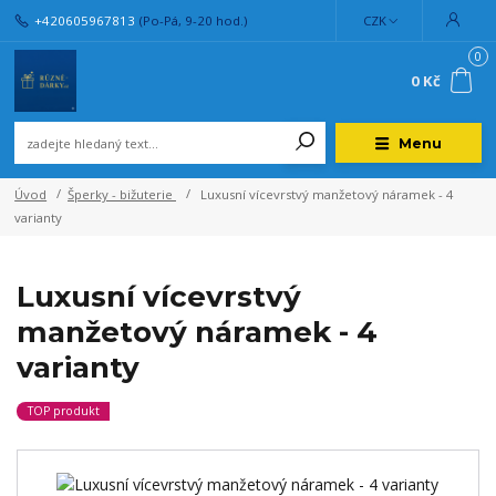
+420605967813
(Po-Pá, 9-20 hod.)
CZK
0
0 Kč
Menu
Úvod
Šperky - bižuterie
Luxusní vícevrstvý manžetový náramek - 4
varianty
Luxusní vícevrstvý
manžetový náramek - 4
varianty
TOP produkt