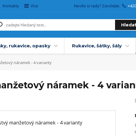
Kontakty
Více
Nevíte si rady? Zavolejte.
+42
Hleda
ky, rukavice, opasky
Rukavice, šátky, šály
žetový náramek - 4 varianty
manžetový náramek - 4 varian