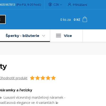
0605967813
(Po-Pá, 9-20 hod.)
CZK
Přihlášení
0
ks
za
0 Kč
t
Šperky - bižuterie
Více
ty
Ohodnotit produkt
Náramky a řetízky
💫 Luxusní vícevrstvý manžetový náramek -
nadčasová elegance ve 4 variantách 💫