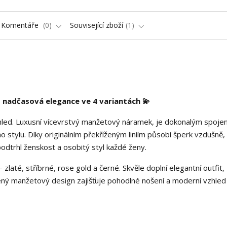
Komentáře
0
Související zboží
1
 nadčasová elegance ve 4 variantách 💫
ohled. Luxusní vícevrstvý manžetový náramek, je dokonalým spoje
stylu. Díky originálním překříženým liniím působí šperk vzdušně,
odtrhl ženskost a osobitý styl každé ženy.
zlaté, stříbrné, rose gold a černé. Skvěle doplní elegantní outfit,
řený manžetový design zajišťuje pohodlné nošení a moderní vzhled