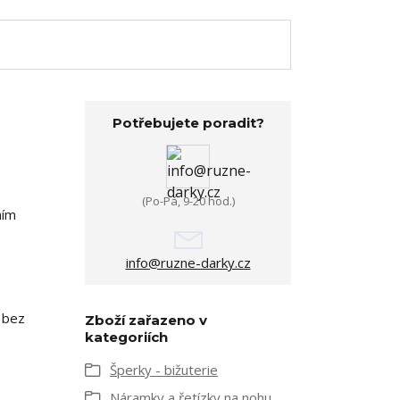
Potřebujete poradit?
(Po-Pá, 9-20 hod.)
ním
info@ruzne-darky.cz
 bez
Zboží zařazeno v
kategoriích
Šperky - bižuterie
Náramky a řetízky na nohu