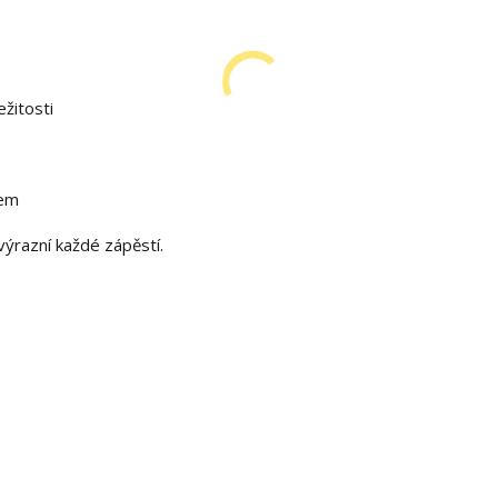
ežitosti
skem
výrazní každé zápěstí.