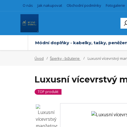
O nás
Jak nakupovat
Obchodní podmínky
Fotogalerie
Módní doplňky - kabelky, tašky, peněžen
Úvod
Šperky - bižuterie
Luxusní vícevrstvý man
Luxusní vícevrstvý 
TOP produkt