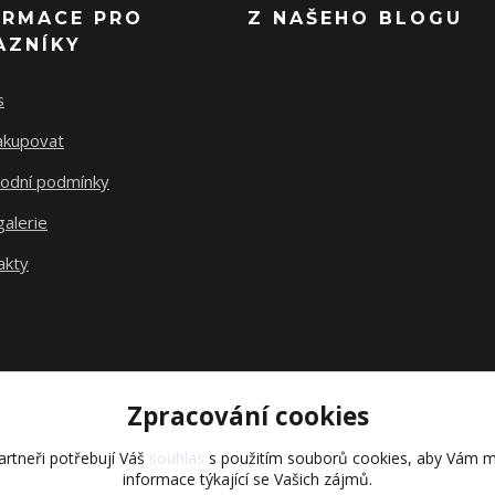
ORMACE PRO
Z NAŠEHO BLOGU
AZNÍKY
s
nakupovat
odní podmínky
alerie
akty
Zpracování cookies
rtneři potřebují Váš
souhlas
s použitím souborů cookies, aby Vám m
Vytvořeno na
Eshop-rychle.cz
informace týkající se Vašich zájmů.