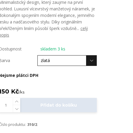
Minimalistický design, který zaujme na první
pohled. Luxusní vícevrstvý manžetový náramek, je
dokonalým spojením moderní elegance, jemného
lesku a nadčasového stylu. Díky originálním
překříženým liniím působí šperk vzdušně...
celý
popis
Dostupnost
skladem 3 ks
Barva
Nejsme plátci DPH
150 Kč
/
ks
Přidat do košíku
Číslo produktu:
310/2