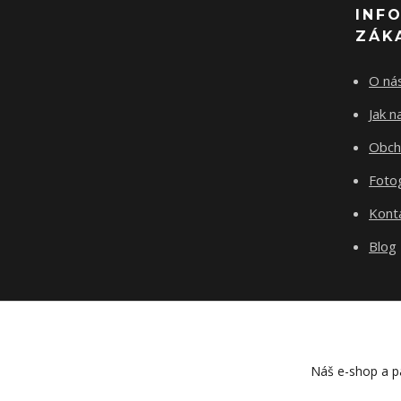
INF
ZÁK
O ná
Jak 
Obch
Fotog
Kont
Blog
Náš e-shop a pa