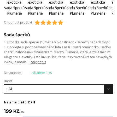
Ohodnotit produkt
Sada šperků
✨ Exotická sada šperků Plumérie v 6 odstínech - Barevný nádech tropů
✨ Dopřejte si pocit nekonečného léta s naší luxusní romantickou sadou
šperků náhrdelníku s náušnicemi s květy Plumérie, která je ztělesněním
elegance a exotiky. Tato luxusní bižuterie inspirovaná krásou havajských
květů, je ideální...
celý popis
Dostupnost
skladem 1 ks
Barva
Nejsme plátci DPH
199 Kč
/
ks