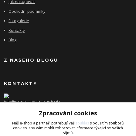
Jak nakupovat
Obchodní podmínky
Fotogalerie
Kontakty
Blog
Z NAŠEHO BLOGU
KONTAKTY
(Po-Pá, 9-20 hod.)
Zpracování cookies
info@ruzne-darky.cz
Náš e-shop a partneři potřebují Váš
souhlas
s použitím souborů
cookies, aby Vám mohli zobrazovat informace týkající se Vašich
zájmů.