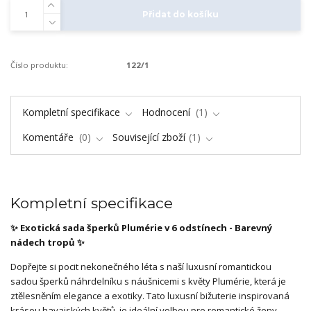
Přidat do košíku
Číslo produktu:
122/1
Kompletní specifikace
Hodnocení
1
Komentáře
0
Související zboží
1
Kompletní specifikace
✨ Exotická sada šperků Plumérie v 6 odstínech - Barevný
nádech tropů ✨
Dopřejte si pocit nekonečného léta s naší luxusní romantickou
sadou šperků náhrdelníku s náušnicemi s květy Plumérie, která je
ztělesněním elegance a exotiky. Tato luxusní bižuterie inspirovaná
krásou havajských květů, je ideální volbou pro romantické ženy,