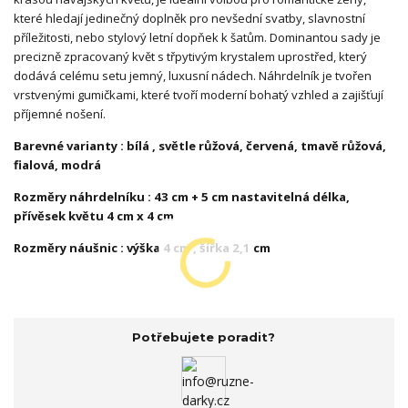
které hledají jedinečný doplněk pro nevšední svatby, slavnostní
příležitosti, nebo stylový letní dopňek k šatům. Dominantou sady je
precizně zpracovaný květ s třpytivým krystalem uprostřed, který
dodává celému setu jemný, luxusní nádech. Náhrdelník je tvořen
vrstvenými gumičkami, které tvoří moderní bohatý vzhled a zajišťují
příjemné nošení.
Barevné varianty : bílá , světle růžová, červená, tmavě růžová,
fialová, modrá
Rozměry náhrdelníku : 43 cm + 5 cm nastavitelná délka,
přívěsek květu 4 cm x 4 cm
Rozměry náušnic : výška 4 cm , šířka 2,1 cm
Potřebujete poradit?