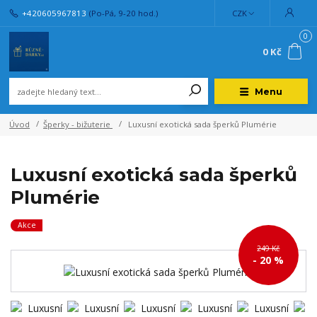
+420605967813
(Po-Pá, 9-20 hod.)
CZK
0
0 Kč
Menu
Úvod
Šperky - bižuterie
Luxusní exotická sada šperků Plumérie
Luxusní exotická sada šperků
Plumérie
Akce
249 Kč
- 20 %