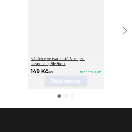
Náušnice ve tvaru listů 8 cm pro
Dlouhé střapc
slavnostní příležitost
149 Kč
169 Kč
/
ks
skladem 10 ks
/
ks
Zvolit variantu
Zv