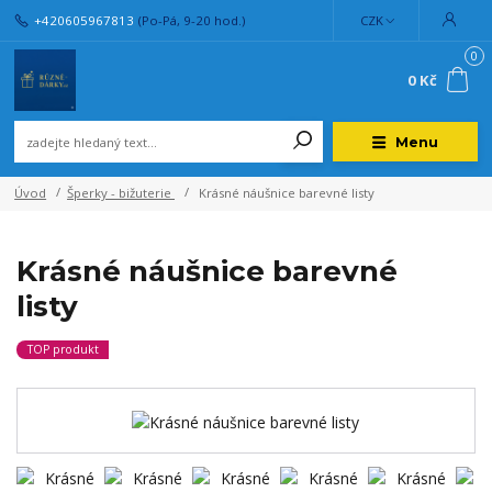
+420605967813
(Po-Pá, 9-20 hod.)
CZK
0
0 Kč
Menu
Úvod
Šperky - bižuterie
Krásné náušnice barevné listy
Krásné náušnice barevné
listy
TOP produkt