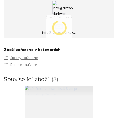
(Po-Pá, 9-20 hod.)
info@ruzne-darky.cz
Zboží zařazeno v kategoriích
Šperky - bižuterie
Dlouhé náušnice
Související zboží
3