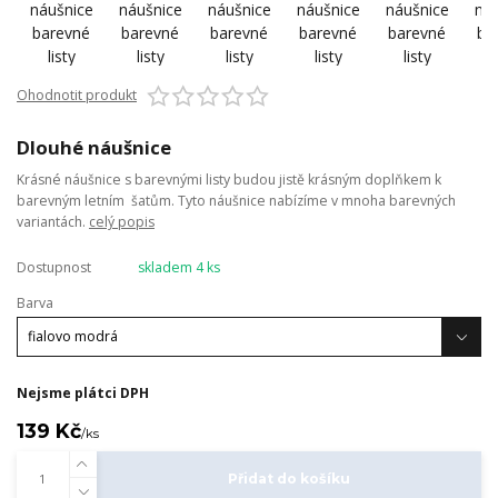
Ohodnotit produkt
Dlouhé náušnice
Krásné náušnice s barevnými listy budou jistě krásným doplňkem k
barevným letním šatům. Tyto náušnice nabízíme v mnoha barevných
variantách.
celý popis
Dostupnost
skladem 4 ks
Barva
Nejsme plátci DPH
139 Kč
/
ks
Přidat do košíku