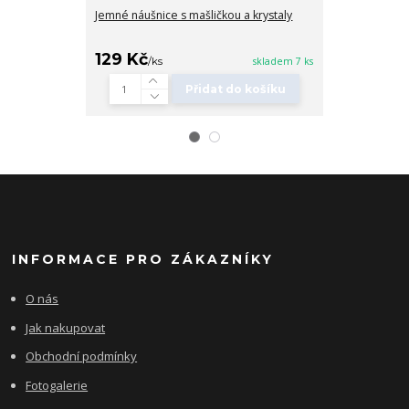
Jemné náušnice s mašličkou a krystaly
Dlouhé náušni
129 Kč
139 Kč
/
ks
skladem 7 ks
/
ks
Přidat do košíku
INFORMACE PRO ZÁKAZNÍKY
O nás
Jak nakupovat
Obchodní podmínky
Fotogalerie