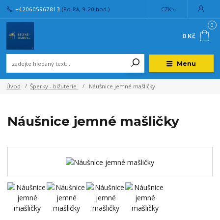
+420605967813
(Po-Pá, 9-20 hod.)
CZK
0
0 Kč
Menu
Úvod
Šperky - bižuterie
Náušnice jemné mašličky
Náušnice jemné mašličky