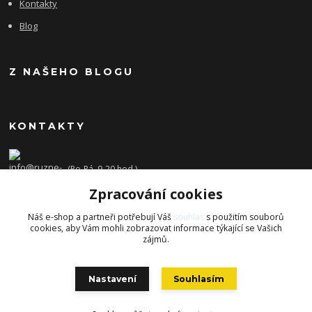
Kontakty
Blog
Z NAŠEHO BLOGU
KONTAKTY
(Po-Pá, 9-20 hod.)
Zpracování cookies
info@ruzne-darky.cz
Náš e-shop a partneři potřebují Váš
souhlas
s použitím souborů
cookies, aby Vám mohli zobrazovat informace týkající se Vašich
zájmů.
Nastavení
Souhlasím