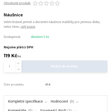
Ohodnotit produkt
Náušnice
Velmi krásné jemné a decentní náušnice mašličky pro jemnou dívku,
nebo ženu.
celý popis
Dostupnost
skladem 5 ks
Nejsme plátci DPH
119 Kč
/
ks
Přidat do košíku
Číslo produktu:
414
Kompletní specifikace
Hodnocení
0
Komentáře
0
Související zboží
2