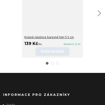
Krásné náušnice barevné listy 5,5 cm
Dlouhé střapc
139 Kč
169 Kč
/
ks
skladem 22 ks
/
ks
Zvolit variantu
Zv
INFORMACE PRO ZÁKAZNÍKY
O nás