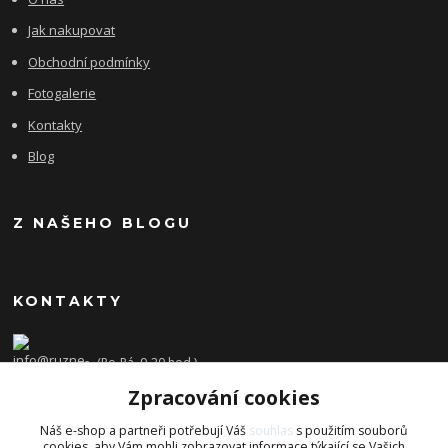
Jak nakupovat
Obchodní podmínky
Fotogalerie
Kontakty
Blog
Z NAŠEHO BLOGU
KONTAKTY
(Po-Pá, 9-20 hod.)
Zpracování cookies
info@ruzne-darky.cz
Náš e-shop a partneři potřebují Váš
souhlas
s použitím souborů
cookies, aby Vám mohli zobrazovat informace týkající se Vašich