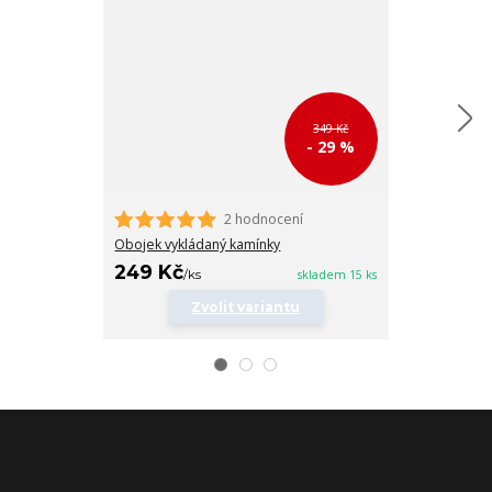
349 Kč
- 29 %
2 hodnocení
Kravata pro k
Obojek vykládaný kamínky
160 Kč
249 Kč
/
ks
/
ks
skladem 15 ks
Zvolit variantu