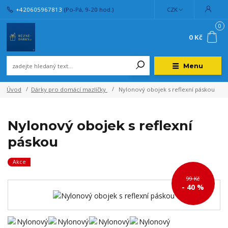
+420605967813
(Po-Pá, 9-20 hod.)
CZK
0
0 Kč
Menu
Úvod
Dárky pro domácí mazlíčky
Nylonový obojek s reflexní páskou
Nylonový obojek s reflexní
páskou
Akce
99 Kč
- 40 %