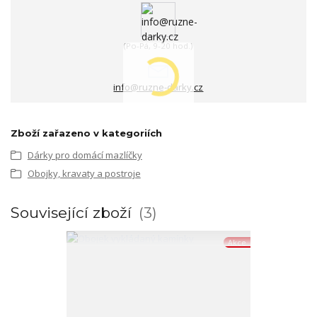
(Po-Pá, 9-20 hod.)
info@ruzne-darky.cz
Zboží zařazeno v kategoriích
Dárky pro domácí mazlíčky
Obojky, kravaty a postroje
Související zboží
3
Akce