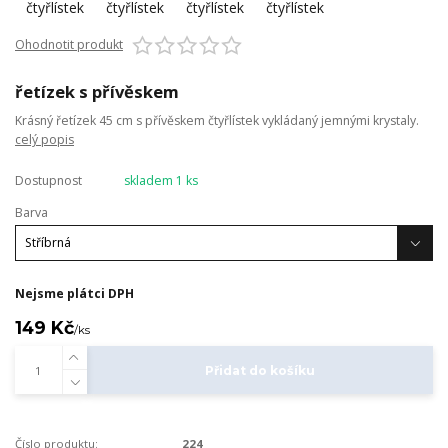
Ohodnotit produkt
řetízek s přívěskem
Krásný řetízek 45 cm s přívěskem čtyřlístek vykládaný jemnými krystaly.
celý popis
Dostupnost
skladem 1 ks
Barva
Nejsme plátci DPH
149 Kč
/
ks
Přidat do košíku
Číslo produktu:
224