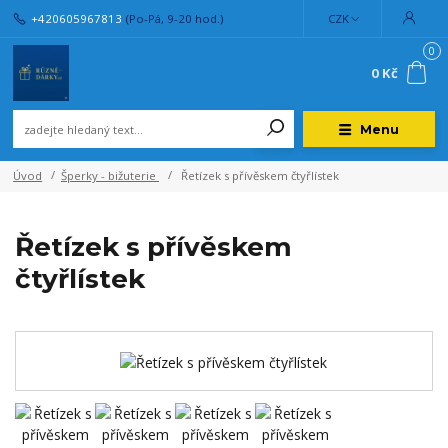
+420605967813
(Po-Pá, 9-20 hod.)
CZK
0
0 Kč
Menu
Úvod
Šperky - bižuterie
Řetízek s přívěskem čtyřlístek
Řetízek s přívěskem
čtyřlístek