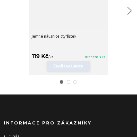
Jemné náušnice čtyřlístek
Řetízek s přív
119 Kč
159 Kč
/
ks
skladem 3 ks
/
ks
Zvolit variantu
Zv
INFORMACE PRO ZÁKAZNÍKY
O nás