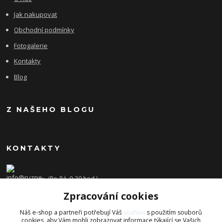
Jak nakupovat
Obchodní podmínky
Fotogalerie
Kontakty
Blog
Z NAŠEHO BLOGU
KONTAKTY
(Po-Pá, 9-20 hod.)
Zpracování cookies
info@ruzne-darky.cz
Náš e-shop a partneři potřebují Váš
souhlas
s použitím souborů
cookies, aby Vám mohli zobrazovat informace týkající se Vašich