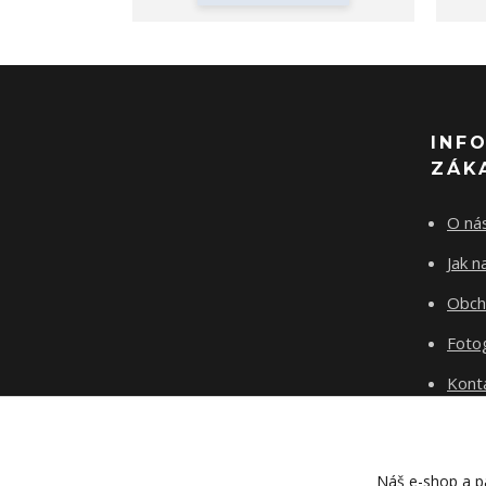
INF
ZÁK
O ná
Jak 
Obch
Fotog
Kont
Blog
Náš e-shop a pa