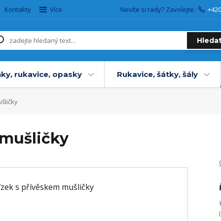
Kontakty
Více
Nevíte si rady? Zavolejte.
+42
Hleda
ky, rukavice, opasky
Rukavice, šátky, šály
šličky
 mušličky