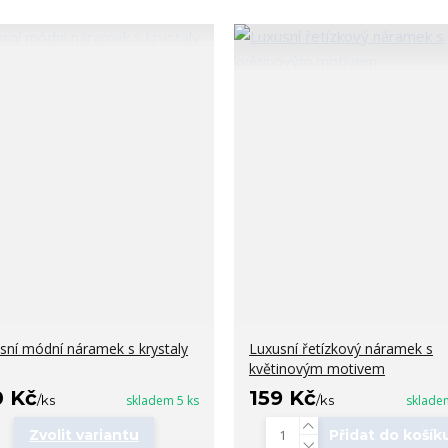
sní módní náramek s krystaly
Luxusní řetízkový náramek s
květinovým motivem
0 Kč
159 Kč
/
ks
skladem 5 ks
/
ks
sklade
Zvolit variantu
Přidat do košík