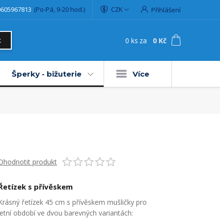
0605967813
(Po-Pá, 9-20 hod.)
CZK
Přihlášení
0
ks
za
0 Kč
t
Šperky - bižuterie
Více
Ohodnotit produkt
Řetízek s přívěskem
Krásný řetízek 45 cm s přívěskem mušličky pro
letní období ve dvou barevných variantách: