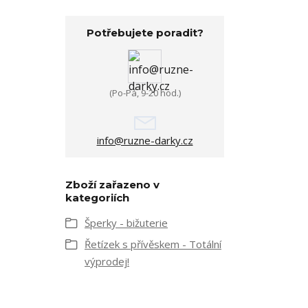
Potřebujete poradit?
(Po-Pá, 9-20 hod.)
info@ruzne-darky.cz
Zboží zařazeno v
kategoriích
Šperky - bižuterie
Řetízek s přívěskem - Totální
výprodej!