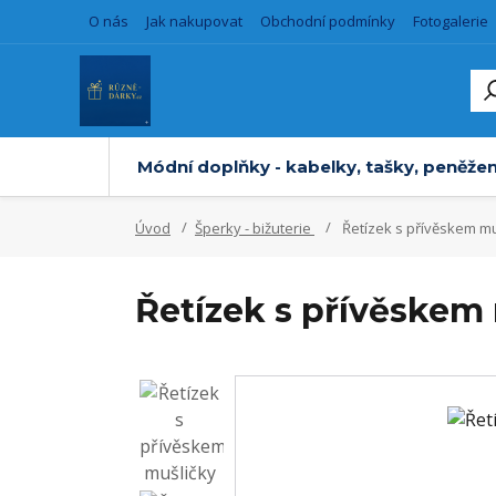
O nás
Jak nakupovat
Obchodní podmínky
Fotogalerie
Módní doplňky - kabelky, tašky, peněžen
Úvod
Šperky - bižuterie
Řetízek s přívěskem mu
Řetízek s přívěskem