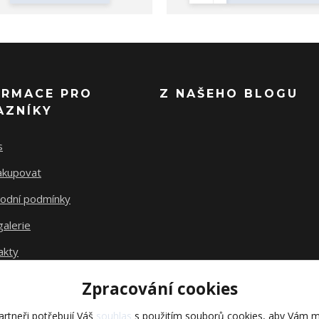
ORMACE PRO
Z NAŠEHO BLOGU
AZNÍKY
s
nakupovat
odní podmínky
alerie
akty
Zpracování cookies
rtneři potřebují Váš
souhlas
s použitím souborů cookies, aby Vám m