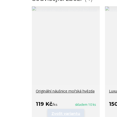
Originální náušnice mořská hvězda
Luxu
119 Kč
15
/
ks
skladem 10 ks
Zvolit variantu