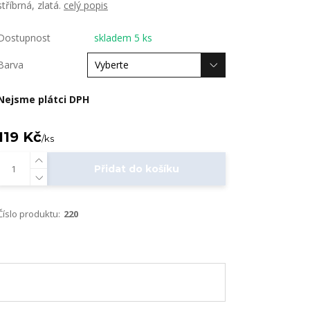
stříbrná, zlatá.
celý popis
Dostupnost
skladem 5 ks
Barva
Nejsme plátci DPH
119 Kč
/
ks
Přidat do košíku
Číslo produktu:
220