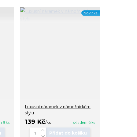
Novinka
Luxusní náramek v námořnickém
stylu
139 Kč
m 9 ks
/
ks
skladem 6 ks
u
Přidat do košíku