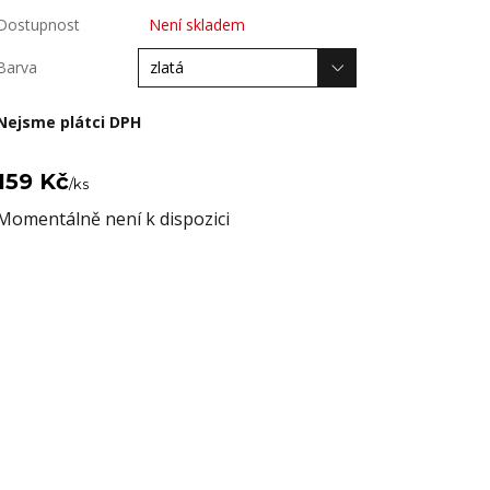
Dostupnost
Není skladem
Barva
Nejsme plátci DPH
159 Kč
/
ks
Momentálně není k dispozici