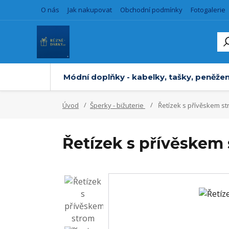
O nás
Jak nakupovat
Obchodní podmínky
Fotogalerie
Módní doplňky - kabelky, tašky, peněžen
Úvod
Šperky - bižuterie
Řetízek s přívěskem st
Řetízek s přívěskem 