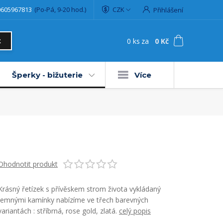
0605967813
(Po-Pá, 9-20 hod.)
CZK
Přihlášení
0
ks
za
0 Kč
t
Šperky - bižuterie
Více
Ohodnotit produkt
Krásný řetízek s přívěskem strom života vykládaný
jemnými kamínky nabízíme ve třech barevných
variantách : stříbrná, rose gold, zlatá.
celý popis