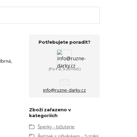
Potřebujete poradit?
íbrná,
(Po-Pá, 9-20 hod.)
info@ruzne-darky.cz
Zboží zařazeno v
kategoriích
Šperky - bižuterie
Řetízek s přívěskem - Totální