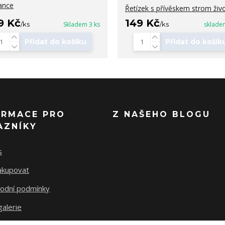
ance
Řetízek s přívěskem strom živ
9 Kč
149 Kč
/
ks
Skladem 3 ks
/
ks
sklade
Přidat do košíku
Přidat do košík
ORMACE PRO
Z NAŠEHO BLOGU
AZNÍKY
s
nakupovat
odní podmínky
alerie