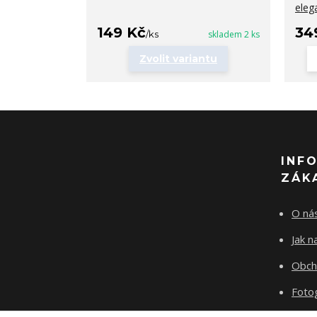
eleg
149 Kč
34
/
ks
skladem 2 ks
Zvolit variantu
INF
ZÁK
O ná
Jak 
Obch
Fotog