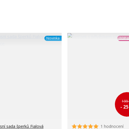
Novinka
TOP p
199 
- 2
sní sada šperků Fialová
1 hodnocení