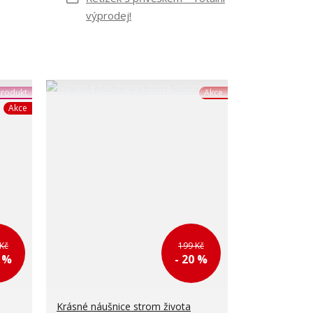
výprodej!
rodukt
Akce
Akce
Kč
199 Kč
5 %
- 20 %
Krásné náušnice strom života