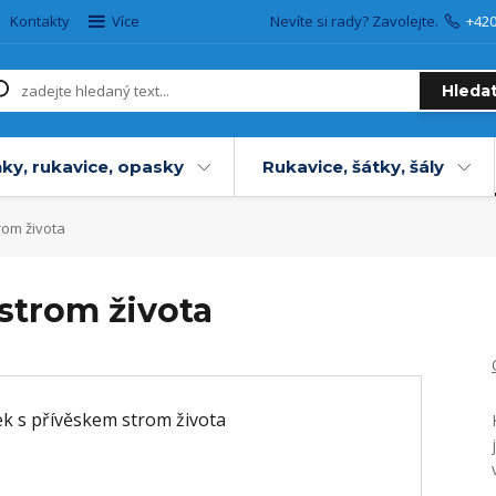
Kontakty
Více
Nevíte si rady? Zavolejte.
+42
Hleda
ky, rukavice, opasky
Rukavice, šátky, šály
rom života
strom života