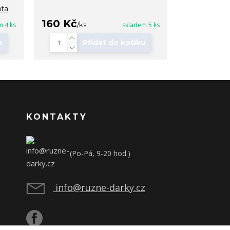
ota
160 Kč
m 4 ks
/
ks
skladem 5 ks
u
Přidat do košíku
KONTAKTY
(Po-Pá, 9-20 hod.)
info@ruzne-darky.cz