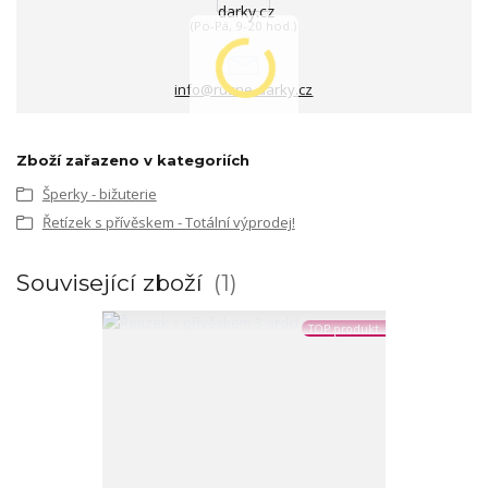
(Po-Pá, 9-20 hod.)
info@ruzne-darky.cz
Zboží zařazeno v kategoriích
Šperky - bižuterie
Řetízek s přívěskem - Totální výprodej!
Související zboží
1
TOP produkt