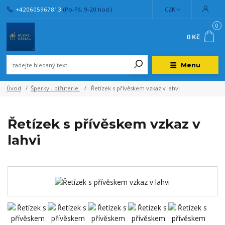
+420605967813
(Po-Pá, 9-20 hod.)
CZK
0
0 Kč
Menu
Úvod
Šperky - bižuterie
Řetízek s přívěskem vzkaz v lahvi
Řetízek s přívěskem vzkaz v
lahvi