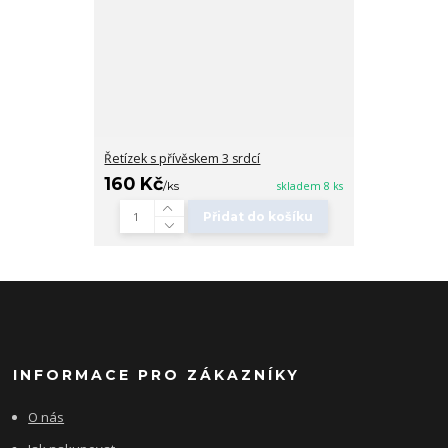
Řetízek s přívěskem 3 srdcí
160 Kč
/
ks
skladem 8 ks
Přidat do košíku
INFORMACE PRO ZÁKAZNÍKY
O nás