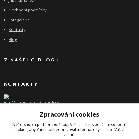
Jak nakupovat
Obchodní podmínky
Fotogalerie
Kontakty
Blog
Z NAŠEHO BLOGU
KONTAKTY
(Po-Pá, 9-20 hod.)
Zpracování cookies
info@ruzne-darky.cz
Náš e-shop a partneři potřebují Váš
souhlas
s použitím souborů
cookies, aby Vám mohli zobrazovat informace týkající se Vašich
zájmů.