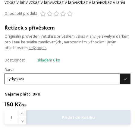
Ohodnotit produkt
Řetízek s přívěskem
Originální provedení řetízku s přívěskem vzkaz v lahvi je skvělým dárkem
pro ženu ke svátku zamilovaných , narozeninám ,vánocům i jiným
příležitostem
celý popis
Dostupnost
skladem 6 ks
Barva
Nejsme plátci DPH
150 Kč
/
ks
Přidat do košíku