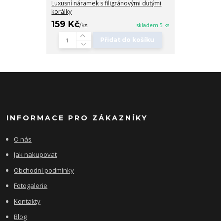
Luxusní náramek s filigránovými dutými
korálky
159 Kč
/
ks
skladem 5 ks
Přidat do košíku
INFORMACE PRO ZÁKAZNÍKY
O nás
Jak nakupovat
Obchodní podmínky
Fotogalerie
Kontakty
Blog