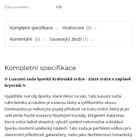
Číslo produktu:
123
Kompletní specifikace
Hodnocení
0
Komentáře
0
Související zboží
1
Kompletní specifikace
✨ Luxusní sada šperků Královské srdce - zlaté srdce v záplavě
krystalů ✨
Vyjádřete své city šperky, které mluví za vás. Tato luxusní sada
náhrdelníku a náušnic je oslavou lásky a vytříbeného vkusu.
Dominantou je velkoryse pojatý přívěsek ve tvaru srdce, který je po
celé ploše hustě osázený třpytivými krystaly. Elegantní zlatá linie,
která srdce ladně obepíná, vytváří symbol nekonečna a dodává
šperku moderní umělecký nádech. Tato sada je perfektní volbou pro
slavnostní příležitosti, galavečery, nebo jako dechberoucí romantický