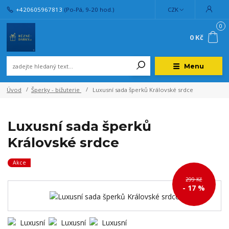
+420605967813
(Po-Pá, 9-20 hod.)
CZK
0
0 Kč
Menu
Úvod
Šperky - bižuterie
Luxusní sada šperků Královské srdce
Luxusní sada šperků
Královské srdce
Akce
299 Kč
- 17 %