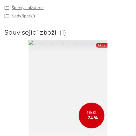
Šperky - bižuterie
Sady šperků
Související zboží
1
Akce
210 Kč
- 24 %