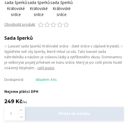
Ohodnotit produkt
Sada šperků
✨ Luxusní sada šperků Královské srdce - zlaté srdce v záplavě krystalů ✨
Vyjádřete své city šperky, které mluví za vás. Tato luxusní sada
náhrdelníku a náušnic je oslavou lásky a vytříbeného vkusu. Dominantou
je velkoryse pojatý přívěsek ve tvaru srdce, který je po celé ploše hustě
osázený třpytivým...
celý popis
Dostupnost
skladem 4 ks
Nejsme plátci DPH
249 Kč
/
ks
Přidat do košíku