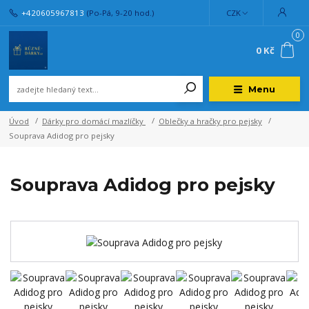
+420605967813
(Po-Pá, 9-20 hod.)
CZK
0
0 Kč
Menu
Úvod
Dárky pro domácí mazlíčky
Oblečky a hračky pro pejsky
Souprava Adidog pro pejsky
Souprava Adidog pro pejsky