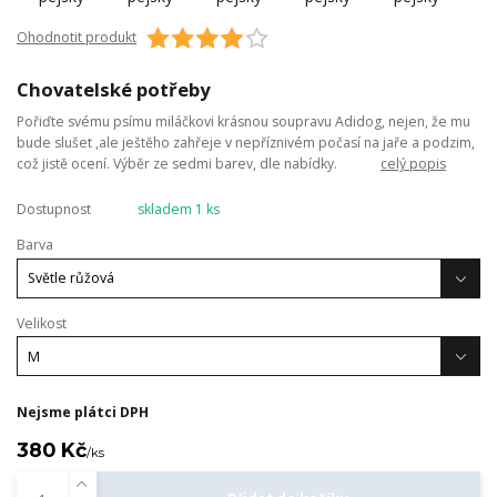
Ohodnotit produkt
Chovatelské potřeby
Pořiďte svému psímu miláčkovi krásnou soupravu Adidog, nejen, že mu
bude slušet ,ale ještěho zahřeje v nepříznivém počasí na jaře a podzim,
což jistě ocení. Výběr ze sedmi barev, dle nabídky.
celý popis
Dostupnost
skladem 1 ks
Barva
Velikost
Nejsme plátci DPH
380 Kč
/
ks