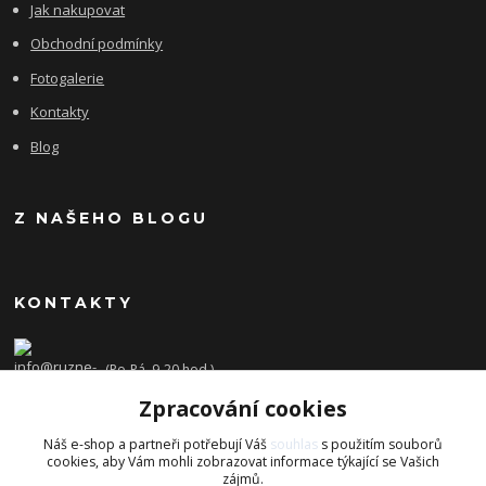
Jak nakupovat
Obchodní podmínky
Fotogalerie
Kontakty
Blog
Z NAŠEHO BLOGU
KONTAKTY
(Po-Pá, 9-20 hod.)
Zpracování cookies
info@ruzne-darky.cz
Náš e-shop a partneři potřebují Váš
souhlas
s použitím souborů
cookies, aby Vám mohli zobrazovat informace týkající se Vašich
zájmů.