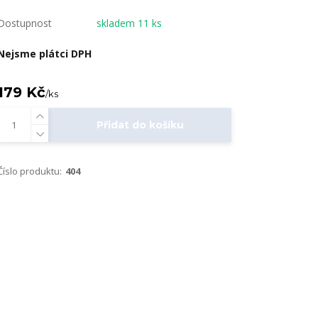
Dostupnost
skladem 11 ks
Nejsme plátci DPH
179 Kč
/
ks
Přidat do košíku
Číslo produktu:
404