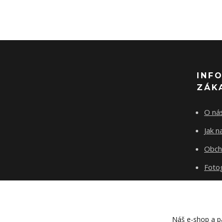
INF
ZÁK
O ná
Jak 
Obch
Fotog
Kont
Blog
Náš e-shop a pa