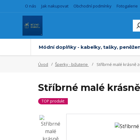
O nás
Jak nakupovat
Obchodní podmínky
Fotogalerie
Módní doplňky - kabelky, tašky, peněžen
Úvod
Šperky - bižuterie
Stříbrné malé krásně 
Stříbrné malé krásn
TOP produkt