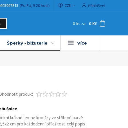
0605967813
(Po-Pá, 9-20 hod.)
CZK
Přihlášení
0
ks
za
0 Kč
t
Šperky - bižuterie
Více
Ohodnotit produkt
náušnice
Velmi krásné jemné kroužky ve stříbrné barvě
2,5x2 cm pro každodenní příležitost.
celý popis