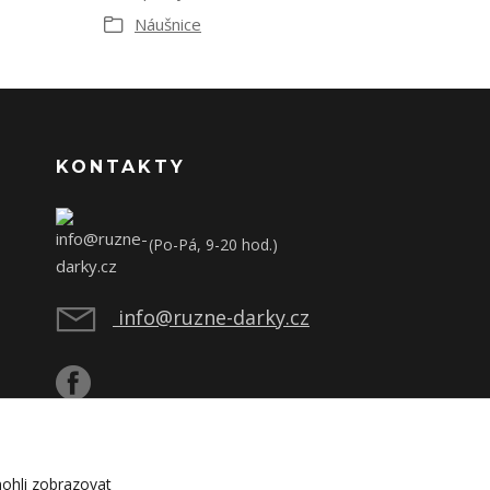
Náušnice
KONTAKTY
(Po-Pá, 9-20 hod.)
info@ruzne-darky.cz
ohli zobrazovat