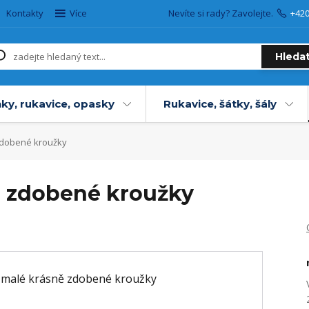
Kontakty
Více
Nevíte si rady? Zavolejte.
+42
Hleda
ky, rukavice, opasky
Rukavice, šátky, šály
zdobené kroužky
ě zdobené kroužky