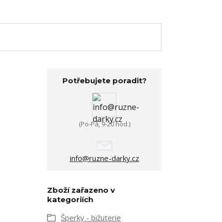
Potřebujete poradit?
(Po-Pá, 9-20 hod.)
info@ruzne-darky.cz
Zboží zařazeno v
kategoriích
Šperky - bižuterie