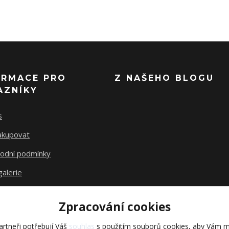
ORMACE PRO
Z NAŠEHO BLOGU
AZNÍKY
s
nakupovat
odní podmínky
alerie
akty
Zpracování cookies
rtneři potřebují Váš
souhlas
s použitím souborů cookies, aby Vám m