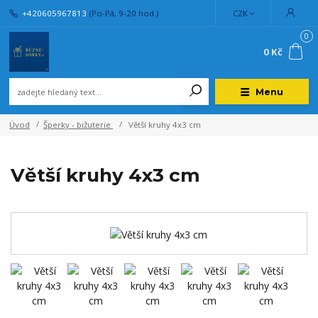
+420605967813
(Po-Pá, 9-20 hod.)
CZK
0
0 Kč
Menu
Úvod
Šperky - bižuterie
Větší kruhy 4x3 cm
Větší kruhy 4x3 cm