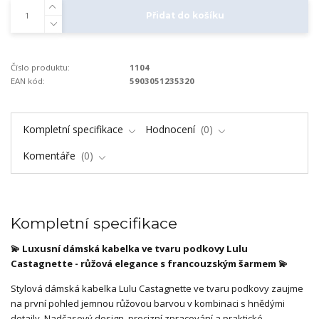
Přidat do košíku
Číslo produktu:
1104
EAN kód:
5903051235320
Kompletní specifikace
Hodnocení
0
Komentáře
0
Kompletní specifikace
💫 Luxusní dámská kabelka ve tvaru podkovy Lulu
Castagnette - růžová elegance s francouzským šarmem 💫
Stylová dámská kabelka Lulu Castagnette ve tvaru podkovy zaujme
na první pohled jemnou růžovou barvou v kombinaci s hnědými
detaily. Nadčasový design, precizní zpracování a praktické