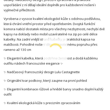
uspořádání z ní dělají ideální doplněk pro každodenní nošení i
vyjímečné příležitosti.
Vyrobena z vysoce kvalitní ekologické kůže s odolnou podšívkou,
která chrání vnitřní prostor před opotřebením.
Dvojitá funkční
komora nabízí dostatek místa pro všechny nezbytnosti, nechybí dvě
kapsy na doklady nebo mobil uzavíratelné na zip po celé délce
kabelky. Na zadní vnější straně kabelky je praktická kapsa na
maličkosti. Pohodlné nošení díky nastavitelnému popruhu přes
rameno až 130 cm
✨ Elegantní kabelka, která podtrhne ženskost a dodá každému
outfitu nádech francouzské elegance ✨
✨ Nadčasový francouzský design Lulu Castagnette
✨ Originální tvar podkovy, který zaujme na první pohled
✨ Elegantní kombinace růžové a hnědé barvy snadno doplní každý
outfit
✨ Kvalitní ekologická kůže s precizním zpracováním