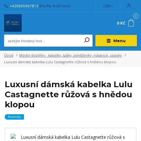
+420605967813
(Po-Pá, 9-20 hod.)
CZK
0
0 Kč
Menu
Úvod
Módní doplňky - kabelky, tašky, peněženky, rukavice, opasky
Luxusní dámská kabelka Lulu Castagnette růžová s hnědou klopou
Luxusní dámská kabelka Lulu
Castagnette růžová s hnědou
klopou
Novinka