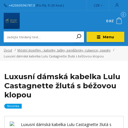
+420605967813
(Po-Pá, 9-20 hod.)
CZK
0
0 Kč
Menu
Úvod
Módní doplňky - kabelky, tašky, peněženky, rukavice, opasky
Luxusní dámská kabelka Lulu Castagnette žlutá s béžovou klopou
Luxusní dámská kabelka Lulu
Castagnette žlutá s béžovou
klopou
Novinka