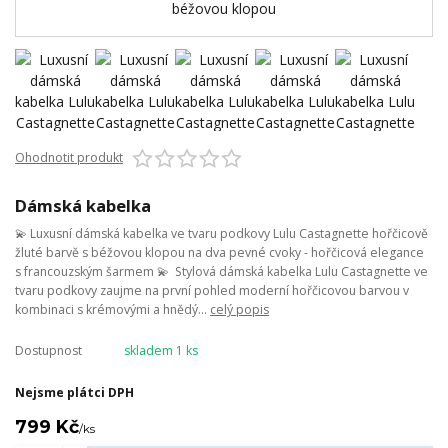
Ohodnotit produkt
Dámská kabelka
💫 Luxusní dámská kabelka ve tvaru podkovy Lulu Castagnette hořčicově
žluté barvě s béžovou klopou na dva pevné cvoky - hořčicová elegance
s francouzským šarmem 💫 Stylová dámská kabelka Lulu Castagnette ve
tvaru podkovy zaujme na první pohled moderní hořčicovou barvou v
kombinaci s krémovými a hnědý...
celý popis
Dostupnost
skladem 1 ks
Nejsme plátci DPH
799 Kč
/
ks