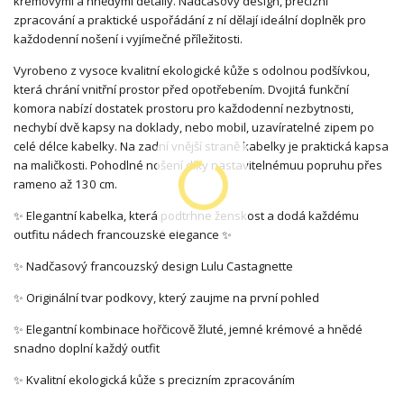
krémovými a hnědými detaily. Nadčasový design, precizní
zpracování a praktické uspořádání z ní dělají ideální doplněk pro
každodenní nošení i vyjímečné příležitosti.
Vyrobeno z vysoce kvalitní ekologické kůže s odolnou podšívkou,
která chrání vnitřní prostor před opotřebením. Dvojitá funkční
komora nabízí dostatek prostoru pro každodenní nezbytnosti,
nechybí dvě kapsy na doklady, nebo mobil, uzavíratelné zipem po
celé délce kabelky. Na zadní vnější straně kabelky je praktická kapsa
na maličkosti. Pohodlné nošení díky nastavitelnémuu popruhu přes
rameno až 130 cm.
✨ Elegantní kabelka, která podtrhne ženskost a dodá každému
outfitu nádech francouzské elegance ✨
✨ Nadčasový francouzský design Lulu Castagnette
✨ Originální tvar podkovy, který zaujme na první pohled
✨ Elegantní kombinace hořčicově žluté, jemné krémové a hnědé
snadno doplní každý outfit
✨ Kvalitní ekologická kůže s precizním zpracováním