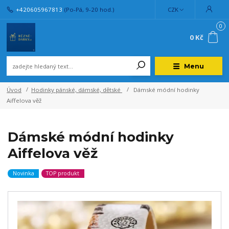
+420605967813
(Po-Pá, 9-20 hod.)
CZK
0
0 Kč
Menu
Úvod
Hodinky pánské, dámské, dětské
Dámské módní hodinky
Aiffelova věž
Dámské módní hodinky
Aiffelova věž
Novinka
TOP produkt