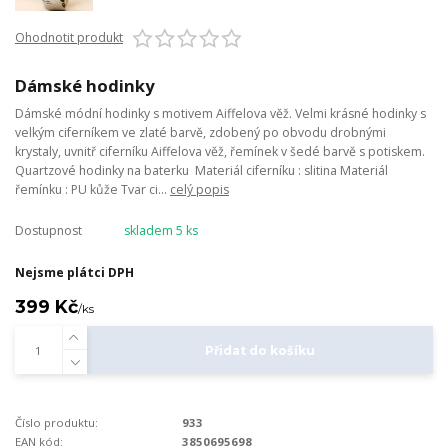
Ohodnotit produkt
Dámské hodinky
Dámské módní hodinky s motivem Aiffelova věž. Velmi krásné hodinky s
velkým ciferníkem ve zlaté barvě, zdobený po obvodu drobnými
krystaly, uvnitř ciferníku Aiffelova věž, řemínek v šedé barvě s potiskem.
Quartzové hodinky na baterku Materiál ciferníku : slitina Materiál
řemínku : PU kůže Tvar ci...
celý popis
Dostupnost
skladem 5 ks
Nejsme plátci DPH
399 Kč
/
ks
Přidat do košíku
Číslo produktu:
933
EAN kód:
3850695698