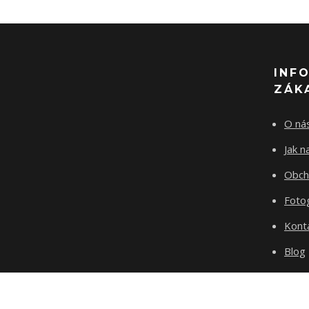
INF
ZÁK
O ná
Jak 
Obch
Fotog
Kont
Blog