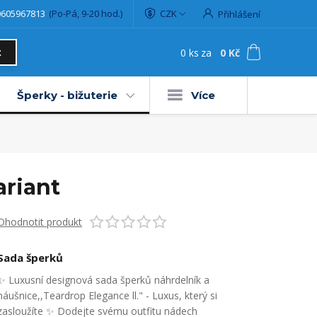
0605967813
(Po-Pá, 9-20 hod.)
CZK
Přihlášení
0
ks
za
0 Kč
t
Šperky - bižuterie
Více
ariant
Ohodnotit produkt
Sada šperků
✨ Luxusní designová sada šperků náhrdelník a
náušnice,,Teardrop Elegance ll." - Luxus, který si
zasloužíte ✨ Dodejte svému outfitu nádech