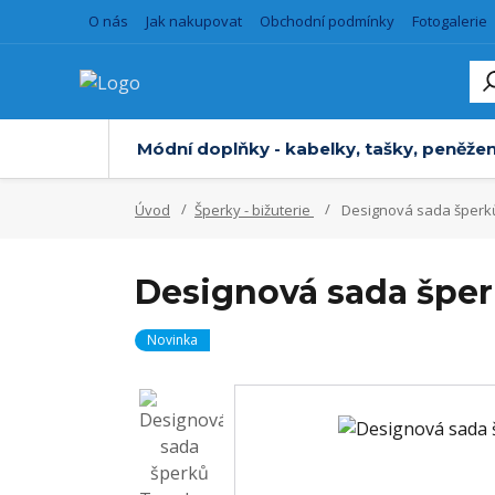
O nás
Jak nakupovat
Obchodní podmínky
Fotogalerie
Módní doplňky - kabelky, tašky, peněžen
Úvod
Šperky - bižuterie
Designová sada šperků 
Designová sada šperk
Novinka