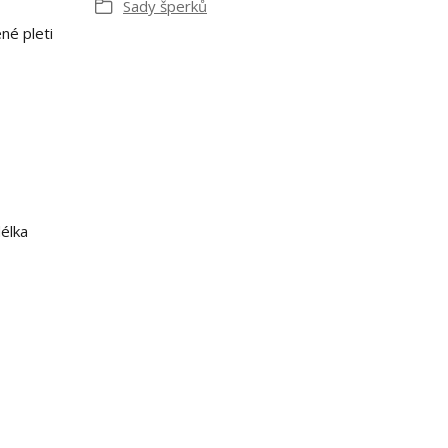
Sady šperků
né pleti
élka