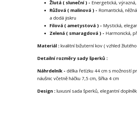
Žlutá ( sluneční ) -
Energetická, výrazná, 
Růžová ( malinová ) -
Romantická, něžná,
a dodá jiskru
Filová ( ametystová ) -
Mystická, elegan
Zelená ( smaragdová ) -
Harmonická, přír
Materiál :
kvalitní bižuterní kov ( vzhled žlutéh
Detailní rozměry sady šperků :
Náhrdelník -
délka řetízku 44 cm s možností pr
náušnic včetně háčku 7,5 cm, šířka 4 cm
Design :
luxusní sada šperků, elegantní doplně