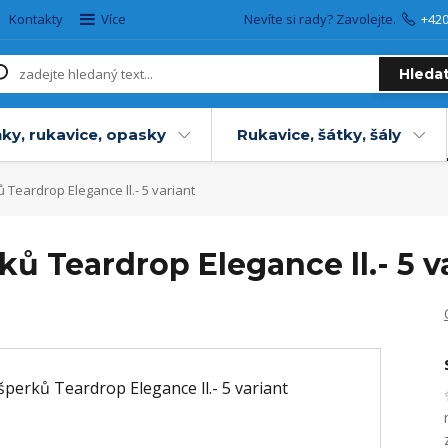
Kontakty
Více
Nevíte si rady? Zavolejte.
+42
Hleda
ky, rukavice, opasky
Rukavice, šátky, šály
Teardrop Elegance ll.- 5 variant
ů Teardrop Elegance ll.- 5 v