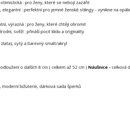
otimistická : pro ženy, které se nebojí zazářit
 elegantní : perfektní pro jemné ženské stilingy - vynikne na opále
tní, výrazná : pro ženy, které chtějí ohromit
odní, svěží : přináší pocit klidu a originality
o zlata), sytý a barevný smalt/akryl
odloužení o dalších 8 cm ( celkem až 52 cm )
Náušnice -
celková d
k, moderní bižuterie, dárková sada šperků