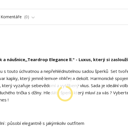
Komentáře
0
a náušnice,,Teardrop Elegance ll." - Luxus, který si zaslouž
u s touto úchvatnou a nepřehlédnutelnou sadou šperků Set tvoř
var kapky, který jemně lemuje obličej a dekolt. Harmonické spojen
, který vyzařuje sebevědomí a vytříbený vkus. Sada je ideální vol
uchého trička s džíny. Hledáte šperk, který mluví za vás ? Vyberte
nes !
ální : působí elegantně s jakýmkoliv outfitem