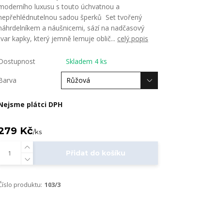
moderního luxusu s touto úchvatnou a
nepřehlédnutelnou sadou šperků Set tvořený
náhrdelníkem a náušnicemi, sází na nadčasový
tvar kapky, který jemně lemuje oblič...
celý popis
Dostupnost
Skladem 4 ks
Barva
Nejsme plátci DPH
279 Kč
/
ks
Přidat do košíku
Číslo produktu:
103/3