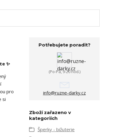
Potřebujete poradit?
íte ✨
(Po-Pá, 9-20 hod.)
ený
í
bou pro
info@ruzne-darky.cz
 si
Zboží zařazeno v
kategoriích
Šperky - bižuterie