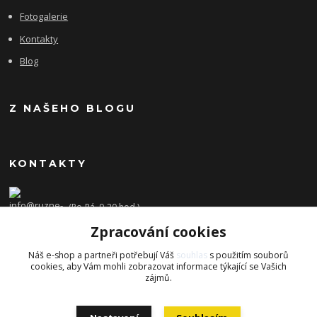
Fotogalerie
Kontakty
Blog
Z NAŠEHO BLOGU
KONTAKTY
(Po-Pá, 9-20 hod.)
Zpracování cookies
info@ruzne-darky.cz
Náš e-shop a partneři potřebují Váš
souhlas
s použitím souborů
cookies, aby Vám mohli zobrazovat informace týkající se Vašich
zájmů.