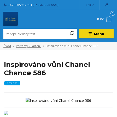
+420605967813
(Po-Pá, 9-20 hod.)
CZK
0
0 Kč
Menu
Úvod
Parfémy - Parfen
Inspirováno vůní Chanel Chance 586
Inspirováno vůní Chanel
Chance 586
Novinka