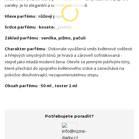
vanilky. Je to elegantní a sofistikovaná vůně.
Hlava parfému : růžový pepř
Srdce parfému : kosatec, jasmín
Základ parfému : vanilka, pižmo, pačuli
Charakter parfému :
Dokonale vyvážená směs květinové svěžesti
a hřejivých smyslných tónů. Je hravá a zároveň sofistikovaná -
stejně jako mladá moderní žena. Otevře se jemnými jiskřivými tóny,
které přechází do opojného květinového srdce a zanechává na
pokožce dlouhotrvající, nezapomenutelnou stopu.
Obsah parfému : 50 ml , tester 2 ml
Potřebujete poradit?