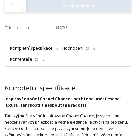
Přidat do košíku
Číslo produktu:
1527/2
Kompletní specifikace
Hodnocení
0
Komentáře
0
Kompletní specifikace
Inspirpváno vůní Chanel Chance - nechte se unést esencí
luxusu, ženskosti a nespoutané radosti
Tato vyjímečná vůně inspirovaná Chanel Chance, je symbolem
neočekávaných příležitostí a věčné elegance. Je stvořena pro ženu,
která ví co chce a nebojí se jít za svým snem. Je to chyprově -
květinová vůně, do které pronikají pikantní tóny růžového pepře a