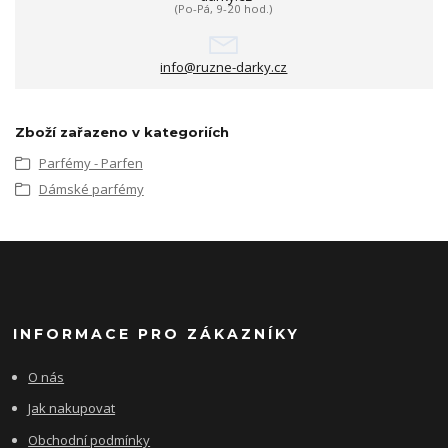
(Po-Pá, 9-20 hod.)
info@ruzne-darky.cz
Zboží zařazeno v kategoriích
Parfémy - Parfen
Dámské parfémy
INFORMACE PRO ZÁKAZNÍKY
O nás
Jak nakupovat
Obchodní podmínky