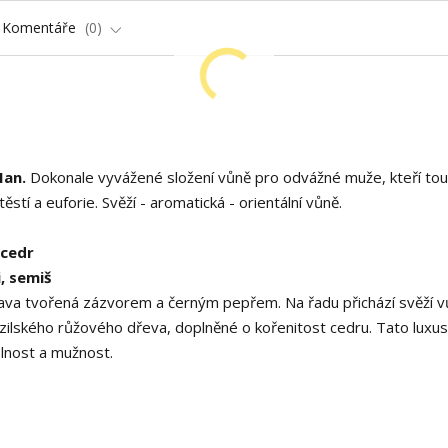
Komentáře
0
Man.
Dokonale vyvážené složení vůně pro odvážné muže, kteří tou
těstí a euforie. Svěží - aromatická - orientální vůně.
 cedr
i, semiš
ava tvořená zázvorem a černým pepřem. Na řadu přichází svěží 
zilského růžového dřeva, doplněné o kořenitost cedru. Tato luxus
lnost a mužnost.