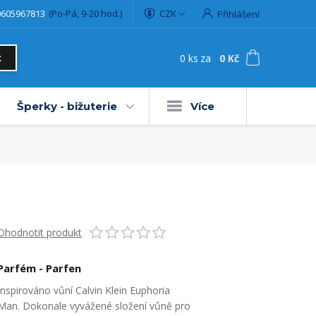
0605967813
(Po-Pá, 9-20 hod.)
CZK
Přihlášení
0
ks
za
0 Kč
t
Šperky - bižuterie
Více
Ohodnotit produkt
Parfém - Parfen
Inspirováno vůní Calvin Klein Euphoria
Man. Dokonale vyvážené složení vůně pro