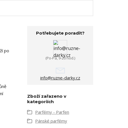
Potřebujete poradit?
ží po
(Po-Pá, 9-20 hod.)
info@ruzne-darky.cz
vůně
ní
Zboží zařazeno v
kategoriích
Parfémy - Parfen
Pánské parfémy