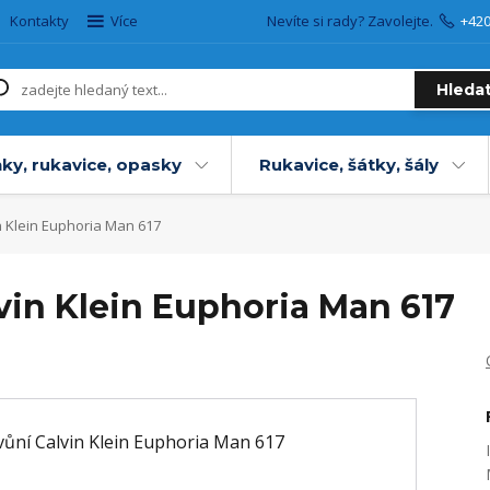
Kontakty
Více
Nevíte si rady? Zavolejte.
+42
Hleda
ky, rukavice, opasky
Rukavice, šátky, šály
n Klein Euphoria Man 617
vin Klein Euphoria Man 617