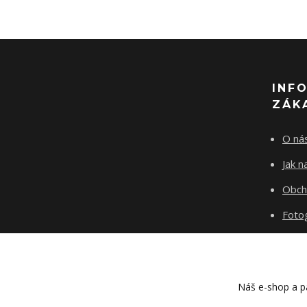
INF
ZÁK
O ná
Jak 
Obch
Fotog
Kont
Blog
Náš e-shop a pa