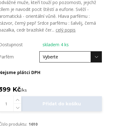
odvážné muže, kteří touží po pozornosti, jejichž
cílem je navodit pocit štěstí a euforie. Svěží -
aromatická - orientální vůně. Hlava parfému :
zázvor, černý pepř Srdce parfému : šalvěj, černá
bazalka, cedr brazilské čer...
celý popis
Dostupnost
skladem 4 ks
Parfém
Nejsme plátci DPH
399 Kč
/
ks
Přidat do košíku
Číslo produktu:
1610