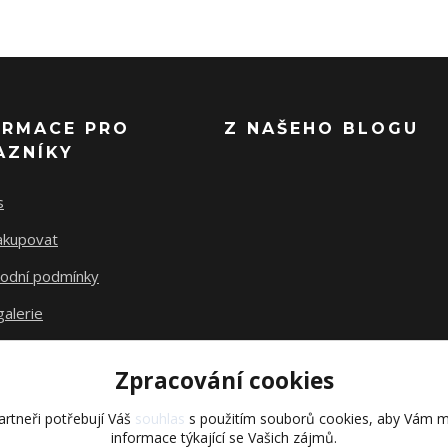
ORMACE PRO
Z NAŠEHO BLOGU
AZNÍKY
s
nakupovat
odní podmínky
alerie
akty
Zpracování cookies
rtneři potřebují Váš
souhlas
s použitím souborů cookies, aby Vám m
informace týkající se Vašich zájmů.