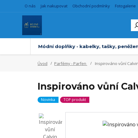
O nás
Jak nakupovat
Obchodní podmínky
Fotogalerie
Módní doplňky - kabelky, tašky, peněžen
Úvod
Parfémy - Parfen
Inspirováno vůní Calvi
Inspirováno vůní Cal
Novinka
TOP produkt