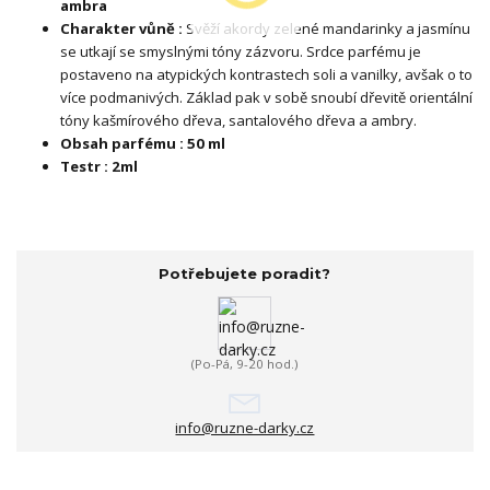
ambra
Charakter vůně :
Svěží akordy zelené mandarinky a jasmínu
se utkají se smyslnými tóny zázvoru. Srdce parfému je
postaveno na atypických kontrastech soli a vanilky, avšak o to
více podmanivých. Základ pak v sobě snoubí dřevitě orientální
tóny kašmírového dřeva, santalového dřeva a ambry.
Obsah parfému : 50 ml
Testr : 2ml
Potřebujete poradit?
(Po-Pá, 9-20 hod.)
info@ruzne-darky.cz