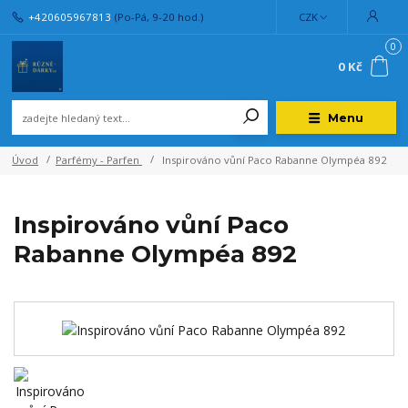
+420605967813
(Po-Pá, 9-20 hod.)
CZK
0
0 Kč
Menu
Úvod
Parfémy - Parfen
Inspirováno vůní Paco Rabanne Olympéa 892
Inspirováno vůní Paco
Rabanne Olympéa 892