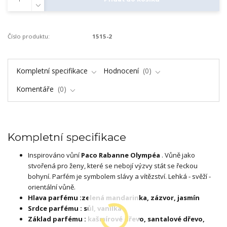
Číslo produktu:
1515-2
Kompletní specifikace
Hodnocení
0
Komentáře
0
Kompletní specifikace
Inspirováno vůní
Paco Rabanne Olympéa
. Vůně jako
stvořená pro ženy, které se nebojí výzvy stát se řeckou
bohyní. Parfém je symbolem slávy a vítězství. Lehká - svěží -
orientální vůně.
Hlava parfému :zelená mandarinka, zázvor, jasmín
Srdce parfému : sůl, vanilka
Základ parfému : kašmírové dřevo, santalové dřevo,