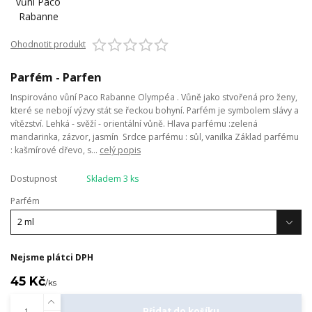
Ohodnotit produkt
Parfém - Parfen
Inspirováno vůní Paco Rabanne Olympéa . Vůně jako stvořená pro ženy,
které se nebojí výzvy stát se řeckou bohyní. Parfém je symbolem slávy a
vítězství. Lehká - svěží - orientální vůně. Hlava parfému :zelená
mandarinka, zázvor, jasmín Srdce parfému : sůl, vanilka Základ parfému
: kašmírové dřevo, s...
celý popis
Dostupnost
Skladem 3 ks
Parfém
Nejsme plátci DPH
45 Kč
/
ks
Přidat do košíku