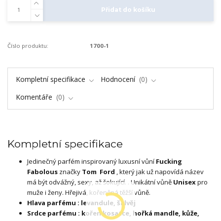
Přidat do košíku
Číslo produktu:
1700-1
Kompletní specifikace
Hodnocení
0
Komentáře
0
Kompletní specifikace
Jedinečný parfém inspirovaný luxusní vůní
Fucking
Fabolous
značky
Tom
Ford
, který jak už napovídá název
má být odvážný, sexy, až šokující. . Unikátní vůně
Unisex
pro
muže i ženy. Hřejivá, kořeněná těžší vůně.
Hlava parfému : levandule, šalvěj
Srdce parfému : kořen kosatce, hořká mandle, kůže,