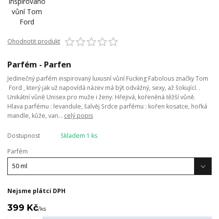
Ohodnotit produkt
Parfém - Parfen
Jedinečný parfém inspirovaný luxusní vůní Fucking Fabolous značky Tom
Ford , který jak už napovídá název má být odvážný, sexy, až šokující. .
Unikátní vůně Unisex pro muže i ženy. Hřejivá, kořeněná těžší vůně.
Hlava parfému : levandule, šalvěj Srdce parfému : kořen kosatce, hořká
mandle, kůže, van...
celý popis
Dostupnost
Skladem 1 ks
Parfém
Nejsme plátci DPH
399 Kč
/
ks