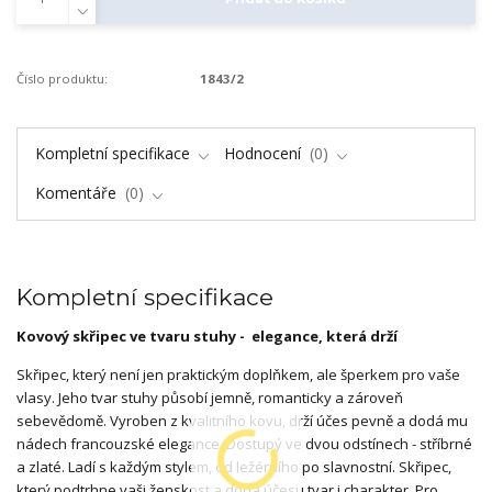
Číslo produktu:
1843/2
Kompletní specifikace
Hodnocení
0
Komentáře
0
Kompletní specifikace
Kovový skřipec ve tvaru stuhy - elegance, která drží
Skřipec, který není jen praktickým doplňkem, ale šperkem pro vaše
vlasy. Jeho tvar stuhy působí jemně, romanticky a zároveň
sebevědomě. Vyroben z kvalitního kovu, drží účes pevně a dodá mu
nádech francouzské elegance. Dostupý ve dvou odstínech - stříbrné
a zlaté. Ladí s každým stylem, od ležérního po slavnostní. Skřipec,
který podtrhne vaši ženskost a dodá účesu tvar i charakter. Pro