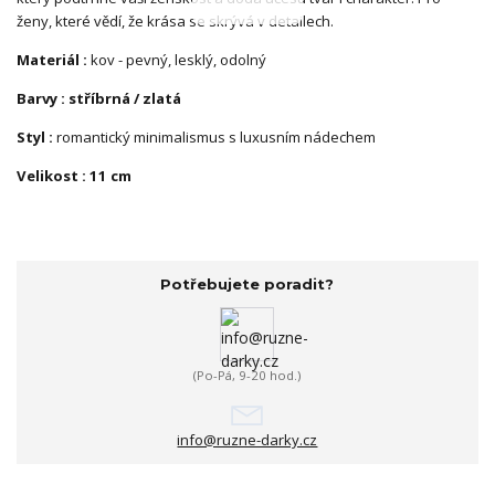
ženy, které vědí, že krása se skrývá v detailech.
Materiál :
kov - pevný, lesklý, odolný
Barvy : stříbrná / zlatá
Styl :
romantický minimalismus s luxusním nádechem
Velikost : 11 cm
Potřebujete poradit?
(Po-Pá, 9-20 hod.)
info@ruzne-darky.cz