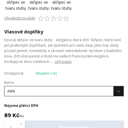
Ohodnotit produkt
Vlasové doplňky
Kovový skřipec ve tvaru stuhy - elegance, která drží Skřipec, který není
jen praktickým doplňkem, ale šperkem pro vaše vlasy. Jeho tvar stuhy
působí jemně, romanticky a zároveň sebevědomě. Vyroben z kvalitního
kovu, drží účes pevně a dodá mu nádech francouzské elegance.
Dostupý ve dvou odstínech -...
celý popis
Dostupnost
Skladem 2 ks
Barva
Nejsme plátci DPH
89 Kč
/
ks
Přidat do košíku