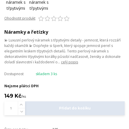
Ohodnotit produkt
Náramky a řetízky
💫 Luxusní perlový náramek s třpytivými detaily - jemnost, která rozzáří
každý okamžik 💫 Dopřejte si šperk, který spojuje jemnost perel s
elegantním leskem třpytivých detailů. Tento perlový náramek s
dekorativními třpytivými korálky působí nadčasově, žensky a dokonale
doladí slavnostní i každodenní o...
celý popis
Dostupnost
skladem 3 ks
Nejsme plátci DPH
149 Kč
/
ks
Přidat do košíku