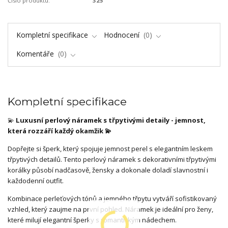
Číslo produktu:
325
Kompletní specifikace
Hodnocení
0
Komentáře
0
Kompletní specifikace
💫
Luxusní perlový náramek s třpytivými detaily - jemnost,
která rozzáří každý okamžik 💫
Dopřejte si šperk, který spojuje jemnost perel s elegantním leskem
třpytivých detailů. Tento perlový náramek s dekorativními třpytivými
korálky působí nadčasově, žensky a dokonale doladí slavnostní i
každodenní outfit.
Kombinace perleťových tónů a jemného třpytu vytváří sofistikovaný
vzhled, který zaujme na první pohled. Náramek je ideální pro ženy,
které milují elegantní šperky s romantickým nádechem.