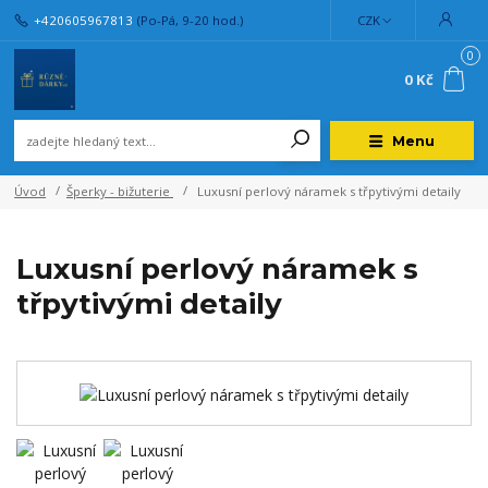
+420605967813
(Po-Pá, 9-20 hod.)
CZK
0
0 Kč
Menu
Úvod
Šperky - bižuterie
Luxusní perlový náramek s třpytivými detaily
Luxusní perlový náramek s
třpytivými detaily