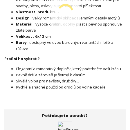
svatby, plesy, oslavy a jiné slavnostní příležitosti.
Vlastnosti produktu -
Design :
velký romantický skřipec s jemnými detaily motýlů
Materiál :
vysoce kvalitní, odolný plast s pevnou sponou ve
zlaté barvě
Velikost : 6x13 cm
Barvy
: dostupný ve dvou barevných variantách - bílé a
růžové
Proč si ho vybrat ?
Elegantní a romantický doplněk, který podtrhněte vaši krásu
Pevně drží a zároveň je šetrný k vlasům
Skvělá volba pro nevěsty, družičky...
Rychlé a snadné použití od drdolů po volné kadeře
Potřebujete poradit?