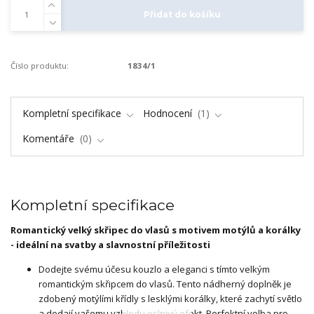
Přidat do košíku
Číslo produktu:
1834/1
Kompletní specifikace
Hodnocení
1
Komentáře
0
Kompletní specifikace
Romantický velký skřipec do vlasů s motivem motýlů a korálky
- ideální na svatby a slavnostní příležitosti
Dodejte svému účesu kouzlo a eleganci s tímto velkým
romantickým skřipcem do vlasů. Tento nádherný doplněk je
zdobený motýlími křídly s lesklými korálky, které zachytí světlo
a dodají vašemu vzhledu oslnivý efekt. Perfektní volba pro