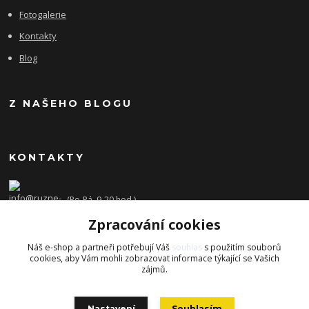
Fotogalerie
Kontakty
Blog
Z NAŠEHO BLOGU
KONTAKTY
(Po-Pá, 9-20 hod.)
Zpracování cookies
info@ruzne-darky.cz
Náš e-shop a partneři potřebují Váš
souhlas
s použitím souborů
cookies, aby Vám mohli zobrazovat informace týkající se Vašich
zájmů.
Nastavení
Souhlasím