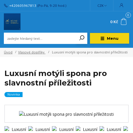
+420605967813
(Po-Pá, 9-20 hod.)
CZK
0
0 Kč
Menu
Úvod
Vlasové doplňky
Luxusní motýli spona pro slavnostní příležitosti
Luxusní motýli spona pro
slavnostní příležitosti
Novinka