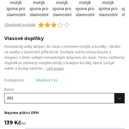
Ohodnotit produkt
Vlasové doplňky
Romantický velký skřipec do vlasů s motivem motýlů a korálky - ideální
na svatby a slavnostní příležitosti Dodejte svému účesu kouzlo a
eleganci s tímto velkým romantickým skřipcem do vlasů. Tento nádherný
doplněk je zdobený motýlími křídly s lesklými korálky, které zachytí
světlo a dodají vašemu ...
celý popis
Dostupnost
Skladem 3 ks
Barva
Nejsme plátci DPH
139 Kč
/
ks