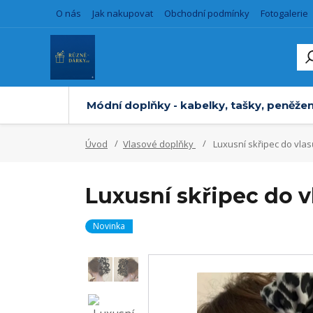
O nás
Jak nakupovat
Obchodní podmínky
Fotogalerie
Módní doplňky - kabelky, tašky, peněžen
Úvod
Vlasové doplňky
Luxusní skřipec do vla
Luxusní skřipec do 
Novinka