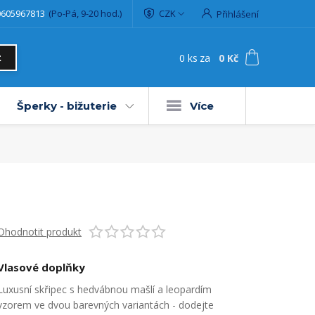
0605967813
(Po-Pá, 9-20 hod.)
CZK
Přihlášení
0
ks
za
0 Kč
t
Šperky - bižuterie
Více
Ohodnotit produkt
Vlasové doplňky
Luxusní skřipec s hedvábnou mašlí a leopardím
vzorem ve dvou barevných variantách - dodejte