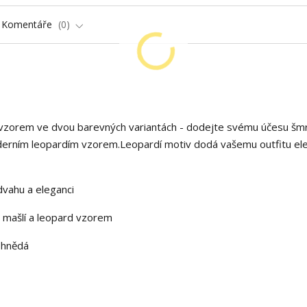
Komentáře
0
 vzorem ve dvou barevných variantách - dodejte svému účesu šm
oderním leopardím vzorem.Leopardí motiv dodá vašemu outfitu ele
dvahu a eleganci
 mašlí a leopard vzorem
-hnědá