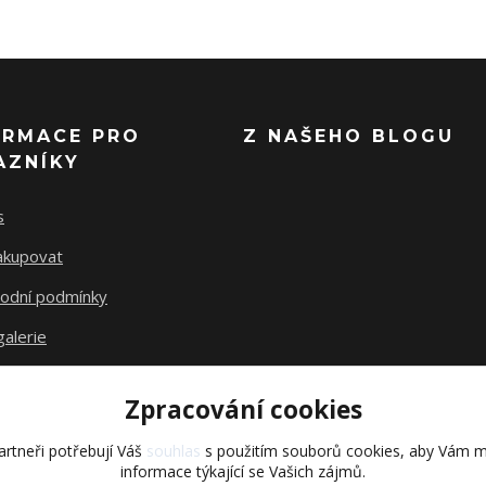
ORMACE PRO
Z NAŠEHO BLOGU
AZNÍKY
s
nakupovat
odní podmínky
alerie
akty
Zpracování cookies
rtneři potřebují Váš
souhlas
s použitím souborů cookies, aby Vám m
informace týkající se Vašich zájmů.