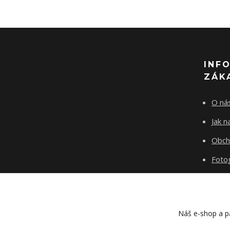
INF
ZÁK
O ná
Jak 
Obch
Fotog
Kont
Blog
Náš e-shop a pa