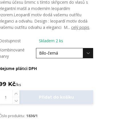
svému účesu šmrnc s tímto skřipcem do vlasů s
elegantní mašlí a moderním leopardím
vzorem.Leopardí motiv dodá vašemu outfitu
eleganci a odvahu. Design : leopardí motiv dodá
vašemu outfitu odvahu a eleganci M...
celý popis
Dostupnost
Skladem 2 ks
Kombinované
barvy
Nejsme plátci DPH
99 Kč
/
ks
Přidat do košíku
Číslo produktu:
1836/1