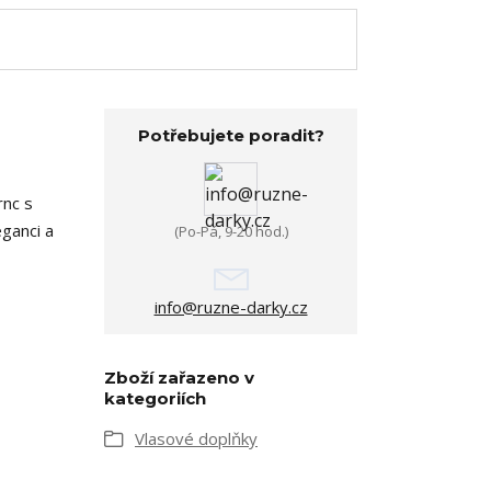
Potřebujete poradit?
rnc s
ganci a
(Po-Pá, 9-20 hod.)
info@ruzne-darky.cz
Zboží zařazeno v
kategoriích
Vlasové doplňky