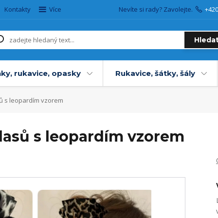
Kontakty
Více
Nevíte si rady? Zavolejte.
+42
Hleda
ky, rukavice, opasky
Rukavice, šátky, šály
sů s leopardím vzorem
vlasů s leopardím vzorem