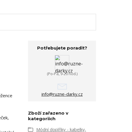
Potřebujete poradit?
(Po-Pá, 9-20 hod.)
info@ruzne-darky.cz
ěžence
Zboží zařazeno v
eček,
kategoriích
Módní doplňky - kabelky,