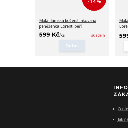
- 14 %
Malá dámská kožená lakovaná
Malá
peněženka Lorenti peří
Lore
599 Kč
59
/
ks
skladem
Detail
INF
ZÁK
O ná
Jak 