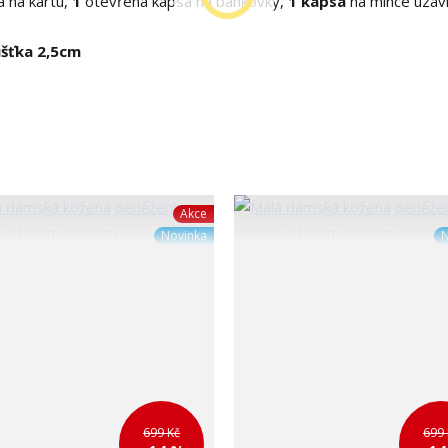
a na kartu,
1
otevřená kapsa na bankovky,
1 kapsa
na mince uzaví
ušťka 2,5cm
Akce
Novinka
N
699 Kč
699 