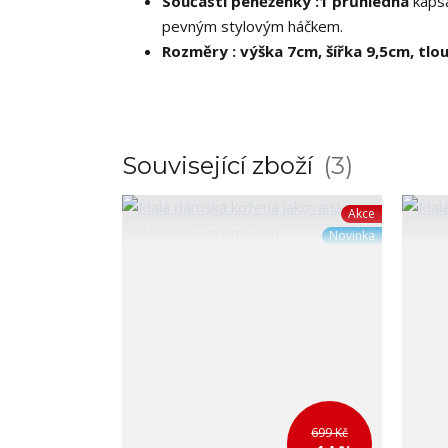
Součástí peněženky :1 průhledná
kaps
pevným stylovým háčkem.
Rozměry : výška 7cm, šířka 9,5cm, tlo
Související zboží
3
Akce
Novinka
699 Kč