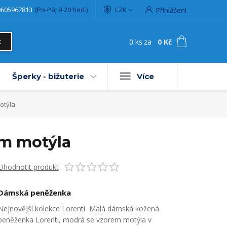
0605967813
(Po-Pá, 9-20 hod.)
CZK
Přihlášení
0
ks
za
0 Kč
t
Šperky - bižuterie
Více
otýla
em motýla
Ohodnotit produkt
Dámská peněženka
Nejnovější kolekce Lorenti Malá dámská kožená
peněženka Lorenti, modrá se vzorem motýla v