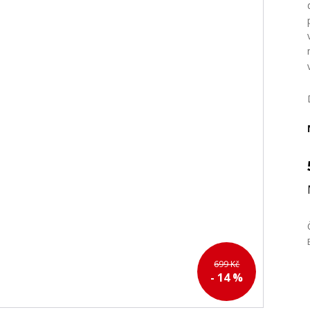
699 Kč
- 14 %