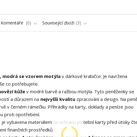
Komentáře
0
Související zboží
3
i, modrá se vzorem motýla
v dárkové krabičce. Je navržena
vše co potřebujete.
 hovězí kůže
v modré barvě a ražbou motýla. Tyto peněženky se
ivostí a důrazem na
nejvyšší kvalitu
zpracování a design. Na pen
rvě v černém rámečku. Přihrádky na karty, doklady a peníze jsou
 proti opotřebení.
je vybavena materiálem na ochranu platební karty před útoky čt
ení finančních prostředků.