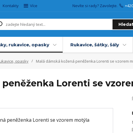
Kontakty
Více
Nevíte si rady? Zavolejte.
+42
Hleda
ky, rukavice, opasky
Rukavice, šátky, šály
rukavice, opasky
Malá dámská kožená peněženka Lorenti se vzorem m
 peněženka Lorenti se vzor