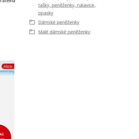
ratelná
tašky, peněženky, rukavice,
opasky
Dámské peněženky
Malé dámské peněženky
Akce
ovinka
Kč