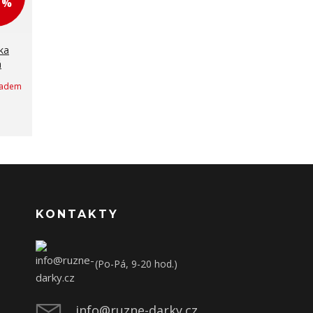
4 %
ka
á
ladem
KONTAKTY
(Po-Pá, 9-20 hod.)
info@ruzne-darky.cz