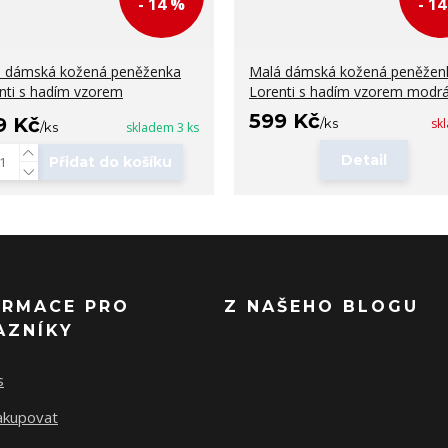
- 14 %
- 1
 dámská kožená peněženka
Malá dámská kožená peněžen
nti s hadím vzorem
Lorenti s hadím vzorem modr
599 Kč
9 Kč
/
ks
sk
/
ks
skladem 3 ks
Detail
Přidat do košíku
ORMACE PRO
Z NAŠEHO BLOGU
AZNÍKY
s
nakupovat