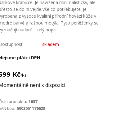
dárkové krabičce. Je navržena minimalisticky, ale
přesto se do ní vejde vše co potřebujete. Je
vyrobena z vysoce kvalitní přírodní hovězí kůže v
modré barvě a ražbou motýla. Tyto peněženky se
vyznačují nadprů...
celý popis
Dostupnost
skladem
Nejsme plátci DPH
599 Kč
/
ks
Momentálně není k dispozici
Číslo produktu:
1037
EAN kód:
5903051176623