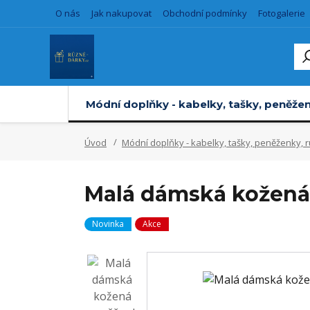
O nás
Jak nakupovat
Obchodní podmínky
Fotogalerie
Módní doplňky - kabelky, tašky, peněžen
Úvod
Módní doplňky - kabelky, tašky, peněženky, 
Malá dámská kožená
Novinka
Akce