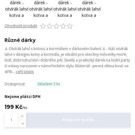
Ohodnotit produkt
Různé dárky
⚓ Otvírák lahví s kotvou a kormidlem v dárkovém balení ⚓ - Náš otvírák
lahví v designu kotvy a kormidla, je ideální pro všechny milovníky moře,
lodí, dobrodružství i dobrého pití. Skvělý a praktický dárek na lodní párty
či oslavy narozenin v námořnickém stylu. Materiál : pevná slitina kovů ve
stříb...
celý popis
Dostupnost
Skladem 3 ks
Nejsme plátci DPH
199 Kč
/
ks
Přidat do košíku