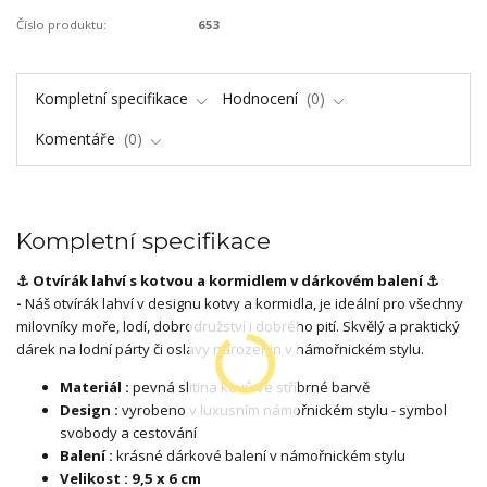
Číslo produktu:
653
Kompletní specifikace
Hodnocení
0
Komentáře
0
Kompletní specifikace
⚓ Otvírák lahví s kotvou a kormidlem v dárkovém balení ⚓
-
Náš otvírák lahví v designu kotvy a kormidla, je ideální pro všechny
milovníky moře, lodí, dobrodružství i dobrého pití. Skvělý a praktický
dárek na lodní párty či oslavy narozenin v námořnickém stylu.
Materiál :
pevná slitina kovů ve stříbrné barvě
Design :
vyrobeno v luxusním námořnickém stylu - symbol
svobody a cestování
Balení :
krásné dárkové balení v námořnickém stylu
Velikost : 9,5 x 6 cm