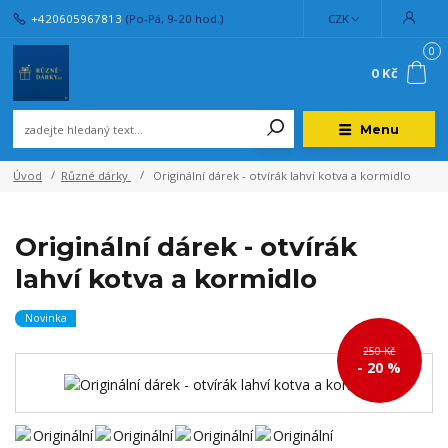
+420605967813
(Po-Pá, 9-20 hod.)
CZK
0
0 Kč
Menu
Úvod
Různé dárky
Originální dárek - otvírák lahví kotva a kormidlo
Originální dárek - otvírák
lahví kotva a kormidlo
Novinka
250 Kč
- 20 %