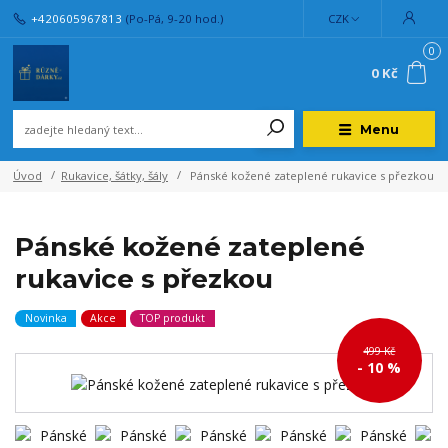
+420605967813
(Po-Pá, 9-20 hod.)
CZK
0
0 Kč
Menu
Úvod
Rukavice, šátky, šály
Pánské kožené zateplené rukavice s přezkou
Pánské kožené zateplené
rukavice s přezkou
Novinka
Akce
TOP produkt
499 Kč
- 10 %