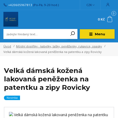
+420605967813
(Po-Pá, 9-20 hod.)
CZK
0
0 Kč
Menu
Úvod
Módní doplňky - kabelky, tašky, peněženky, rukavice, opasky
Velká dámská kožená lakovaná peněženka na patentku a zipy Rovicky
Velká dámská kožená
lakovaná peněženka na
patentku a zipy Rovicky
Novinka