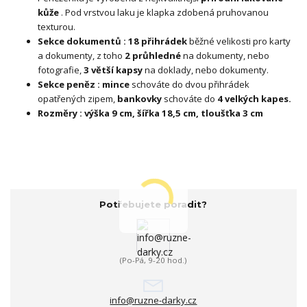
kůže
. Pod vrstvou laku je klapka zdobená pruhovanou
texturou.
Sekce dokumentů : 18 přihrádek
běžné velikosti pro karty
a dokumenty, z toho
2 průhledné
na dokumenty, nebo
fotografie,
3 větší kapsy
na doklady, nebo dokumenty.
Sekce peněz : mince
schováte do dvou přihrádek
opatřených zipem,
bankovky
schováte do
4 velkých kapes.
Rozměry : výška 9 cm, šířka 18,5 cm, tloušťka 3 cm
Potřebujete poradit?
(Po-Pá, 9-20 hod.)
info@ruzne-darky.cz