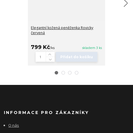
Elegantní kožená peněženka Rovicky
červená
Velká dámská 
peněženka Rov
799 Kč
899 Kč
/
ks
skladem 3 ks
/
ks
Přidat do košíku
INFORMACE PRO ZÁKAZNÍKY
O nás