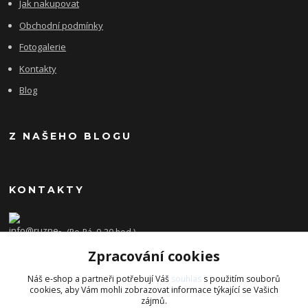
Jak nakupovat
Obchodní podmínky
Fotogalerie
Kontakty
Blog
Z NAŠEHO BLOGU
KONTAKTY
(Po-Pá, 9-20 hod.)
Zpracování cookies
info@ruzne-darky.cz
Náš e-shop a partneři potřebují Váš
souhlas
s použitím souborů
cookies, aby Vám mohli zobrazovat informace týkající se Vašich
zájmů.