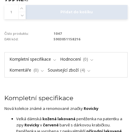
/
ks
Přidat do košíku
Číslo produktu:
1047
EAN kód:
5903051158216
Kompletní specifikace
Hodnocení
0
Komentáře
0
Související zboží
4
Kompletní specifikace
Nová kolekce známé a renomované značky
Rovicky
Velká dámská
kožená lakovaná
peněženka na patentku a
zipy
Rovicky
v
červené
barvě s dárkovou krabičkou.
Peněženka je vyrobena z nejkvalitnější
přírodní lakované