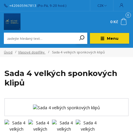
+420605967813
(Po-Pá, 9-20 hod.)
CZK
0
0 Kč
Menu
Úvod
Vlasové doplňky
Sada 4 velkých sponkových klipů
Sada 4 velkých sponkových
klipů