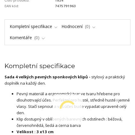
Číslo produktu:
1824
EAN kód:
7475791963
Kompletní specifikace
Hodnocení
0
Komentáře
0
Kompletní specifikace
Sada 4 velkých pevných sponkových klipů -
stylový a praktický
doplněk na každý den.
Pevný materiál a ergonomický tvar ve tvaru hřebene pro
dlouhotrvající účes. Perfektní pro husté, středně husté i jemné
vlasy. Stačí sepnout a váš účes bude vypadat upraveně celý
den.
Klip dostupný v oblíbených barevných odstínech : béžová,
červenohnědá, šedá a černá barva
Velikost : 3 x13 cm