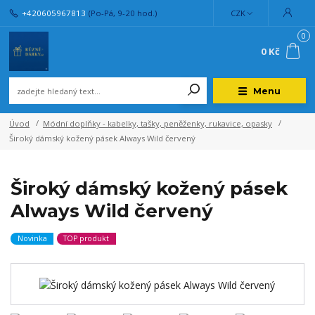
+420605967813
(Po-Pá, 9-20 hod.)
CZK
0
0 Kč
Menu
Úvod
Módní doplňky - kabelky, tašky, peněženky, rukavice, opasky
Široký dámský kožený pásek Always Wild červený
Široký dámský kožený pásek
Always Wild červený
Novinka
TOP produkt