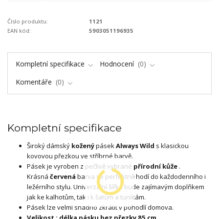
Číslo produktu:
1121
EAN kód:
5903051196935
Kompletní specifikace
Hodnocení
0
Komentáře
0
Kompletní specifikace
Široký dámský
kožený
pásek
Always Wild
s klasickou
kovovou přezkou ve stříbrné barvě.
Pásek je vyroben z pečlivě vybrané
přírodní kůže
.
Krásná
červená
barva se perfektně hodí do každodenního i
ležérního stylu. Univerzální šířka bude zajímavým doplňkem
jak ke kalhotům, tak i k šatům a tunikám.
Pásek lze velmi snadno zkrátit v pohodlí domova.
Velikost : délka pásku bez přezky 85 cm