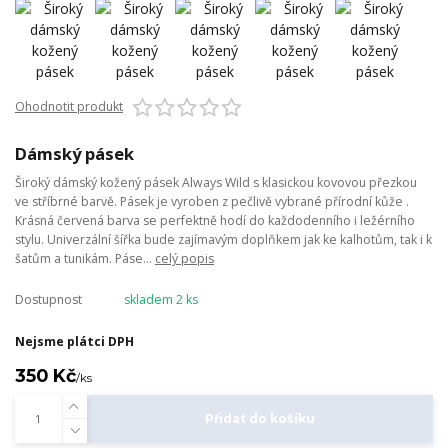
Ohodnotit produkt
Dámský pásek
Široký dámský kožený pásek Always Wild s klasickou kovovou přezkou
ve stříbrné barvě. Pásek je vyroben z pečlivě vybrané přírodní kůže .
Krásná červená barva se perfektně hodí do každodenního i ležérního
stylu. Univerzální šířka bude zajímavým doplňkem jak ke kalhotům, tak i k
šatům a tunikám. Páse...
celý popis
Dostupnost
skladem 2 ks
Nejsme plátci DPH
350 Kč
/
ks
Přidat do košíku