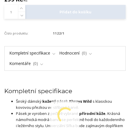
/
ks
Přidat do košíku
Číslo produktu:
1122/1
Kompletní specifikace
Hodnocení
0
Komentáře
0
Kompletní specifikace
Široký dámský
kožený
pásek
Always Wild
s klasickou
kovovou přezkou ve stříbrné barvě.
Pásek je vyroben z pečlivě vybrané
přírodní kůže.
Krásná
námořnická modrá barva se perfektně hodí do každodenního
i ležérního stylu. Univerzální šířka bude zajímavým doplňkem