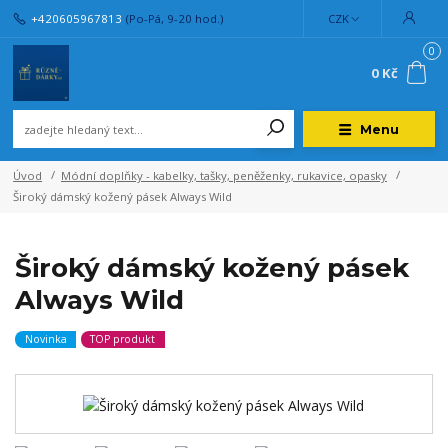
+420605967813
(Po-Pá, 9-20 hod.)
CZK
0
0 Kč
Menu
Úvod
Módní doplňky - kabelky, tašky, peněženky, rukavice, opasky
Široký dámský kožený pásek Always Wild
Široký dámský kožený pásek
Always Wild
Novinka
TOP produkt