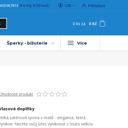
0605967813
(Po-Pá, 9-20 hod.)
CZK
Přihlášení
0
ks
za
0 Kč
t
Šperky - bižuterie
Více
Ohodnotit produkt
Vlasové doplňky
Velká saténová spona s mašlí - elegance, která
vynikne. Nechte svůj účes vyniknout s touto velkou