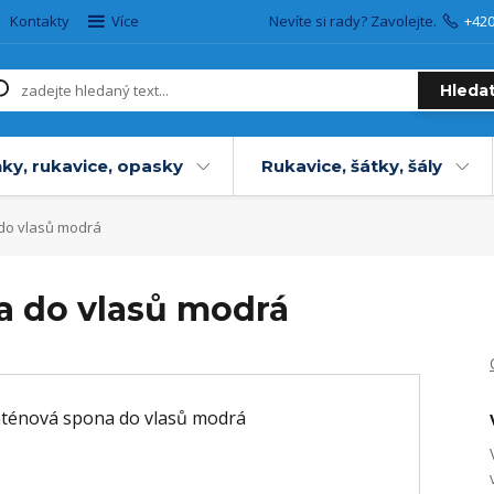
Kontakty
Více
Nevíte si rady? Zavolejte.
+42
Hleda
ky, rukavice, opasky
Rukavice, šátky, šály
do vlasů modrá
a do vlasů modrá