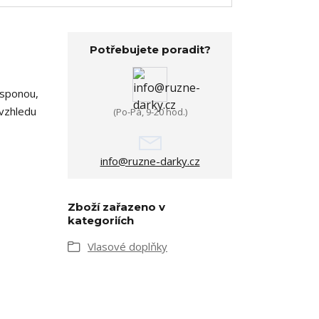
Potřebujete poradit?
 sponou,
 vzhledu
(Po-Pá, 9-20 hod.)
info@ruzne-darky.cz
Zboží zařazeno v
kategoriích
Vlasové doplňky