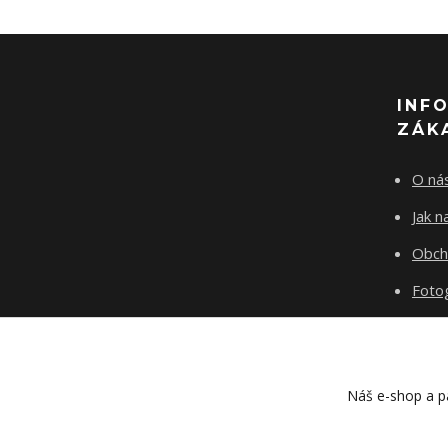
INF
ZÁK
O ná
Jak 
Obch
Fotog
Kont
Blog
Náš e-shop a pa