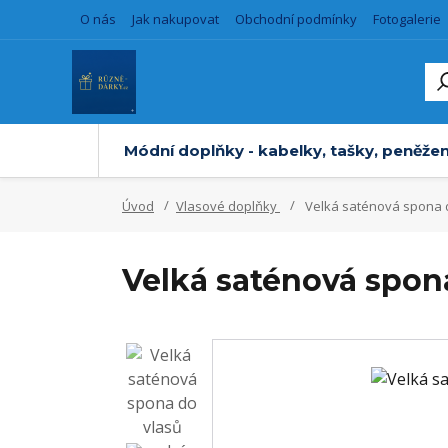
O nás
Jak nakupovat
Obchodní podmínky
Fotogalerie
Módní doplňky - kabelky, tašky, peněžen
Úvod
Vlasové doplňky
Velká saténová spona 
Velká saténová spon