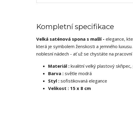
Kompletní specifikace
Velká saténová spona s mašlí -
elegance, kte
která je symbolem ženskosti a jemného luxusu.
noblesní nádech - ať už se chystáte na pracovn
Materiál :
kvalitní velký plastový skřipe
Barva :
světle modrá
Styl :
sofistikovaná elegance
Velikost : 15 x 8 cm