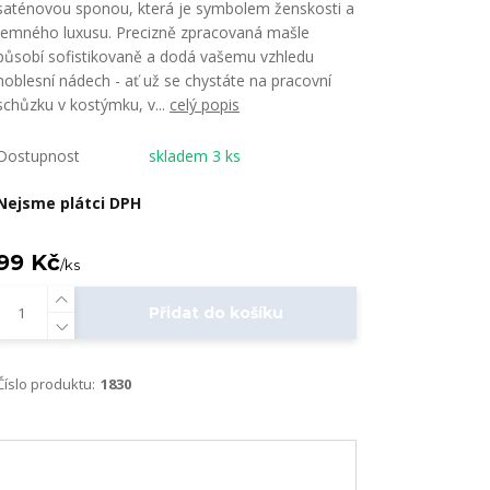
saténovou sponou, která je symbolem ženskosti a
jemného luxusu. Precizně zpracovaná mašle
působí sofistikovaně a dodá vašemu vzhledu
noblesní nádech - ať už se chystáte na pracovní
schůzku v kostýmku, v...
celý popis
Dostupnost
skladem 3 ks
Nejsme plátci DPH
99 Kč
/
ks
Přidat do košíku
Číslo produktu:
1830