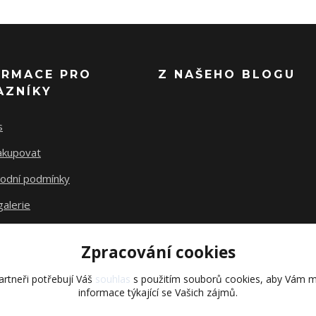
ORMACE PRO
Z NAŠEHO BLOGU
AZNÍKY
s
nakupovat
odní podmínky
alerie
akty
Zpracování cookies
rtneři potřebují Váš
souhlas
s použitím souborů cookies, aby Vám m
informace týkající se Vašich zájmů.