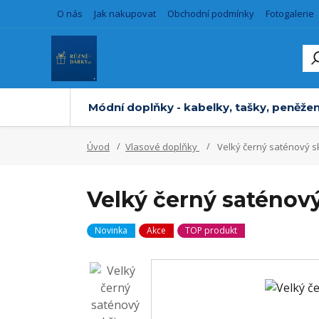
O nás
Jak nakupovat
Obchodní podmínky
Fotogalerie
Módní doplňky - kabelky, tašky, peněžen
Úvod
Vlasové doplňky
Velký černý saténový s
Velký černý saténový
Novinka
Akce
TOP produkt