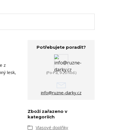
Potřebujete poradit?
e z
ný lesk,
(Po-Pá, 9-20 hod.)
info@ruzne-darky.cz
Zboží zařazeno v
kategoriích
Vlasové doplňky