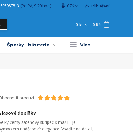
0605967813
(Po-Pá, 9-20 hod.)
CZK
Přihlášení
0
ks
za
0 Kč
t
Šperky - bižuterie
Více
Ohodnotit produkt
Vlasové doplňky
Velký černý saténový skřipec s mašlí - je
symbolem nadčasové elegance. Vsaďte na detail,