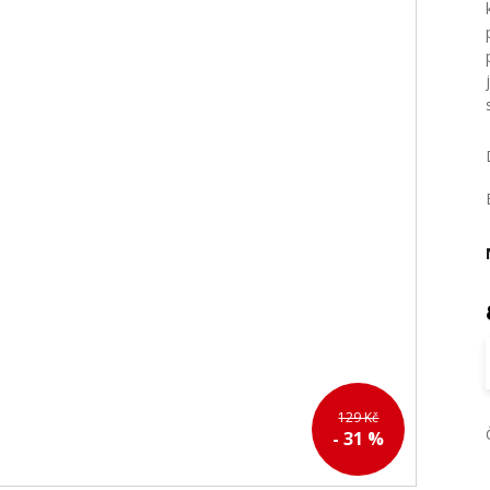
129 Kč
- 31 %