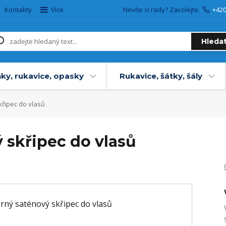
Kontakty
Více
Nevíte si rady? Zavolejte.
+42
Hleda
ky, rukavice, opasky
Rukavice, šátky, šály
křipec do vlasů
 skřipec do vlasů