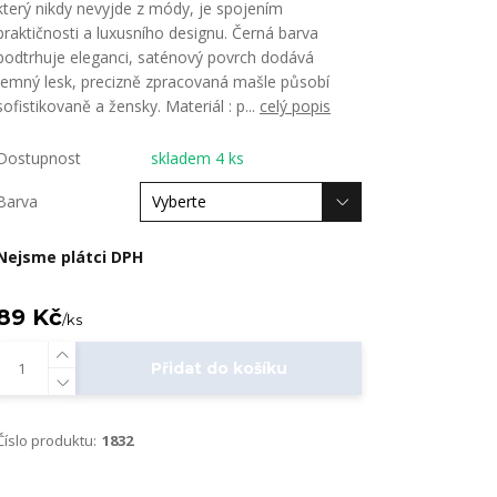
který nikdy nevyjde z módy, je spojením
praktičnosti a luxusního designu. Černá barva
podtrhuje eleganci, saténový povrch dodává
jemný lesk, precizně zpracovaná mašle působí
sofistikovaně a žensky. Materiál : p...
celý popis
Dostupnost
skladem 4 ks
Barva
Nejsme plátci DPH
89 Kč
/
ks
Přidat do košíku
Číslo produktu:
1832