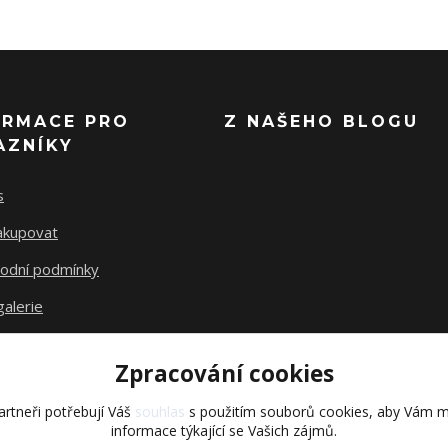
ORMACE PRO
Z NAŠEHO BLOGU
AZNÍKY
s
nakupovat
odní podmínky
alerie
akty
Zpracování cookies
rtneři potřebují Váš
souhlas
s použitím souborů cookies, aby Vám m
informace týkající se Vašich zájmů.