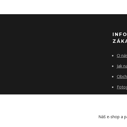
INF
ZÁK
O ná
Jak 
Obch
Fotog
Kont
Blog
Náš e-shop a pa