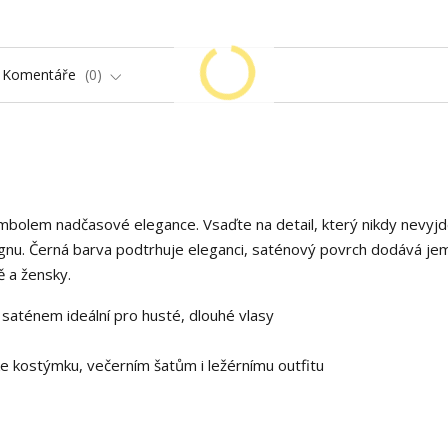
Komentáře
0
mbolem nadčasové elegance. Vsaďte na detail, který nikdy nevyjd
ignu. Černá barva podtrhuje eleganci, saténový povrch dodává jem
ě a žensky.
 saténem ideální pro husté, dlouhé vlasy
ke kostýmku, večerním šatům i ležérnímu outfitu