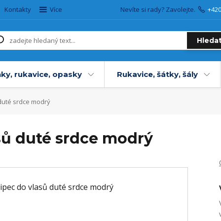
Kontakty
Více
Nevíte si rady? Zavolejte.
+42
Hleda
ky, rukavice, opasky
Rukavice, šátky, šály
 duté srdce modrý
asů duté srdce modrý