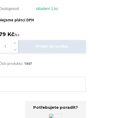
Dostupnost
skladem 2 ks
Nejsme plátci DPH
79 Kč
/
ks
Přidat do košíku
Číslo produktu:
1847
Potřebujete poradit?