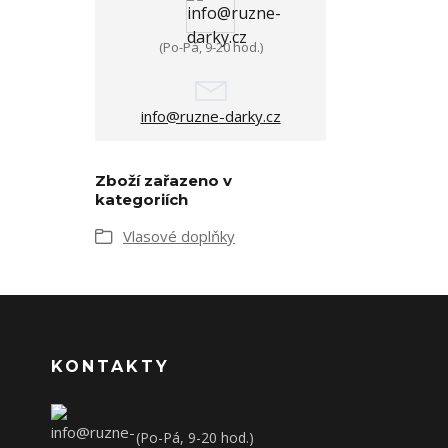
(Po-Pá, 9-20 hod.)
info@ruzne-darky.cz
Zboží zařazeno v
kategoriích
Vlasové doplňky
KONTAKTY
(Po-Pá, 9-20 hod.)