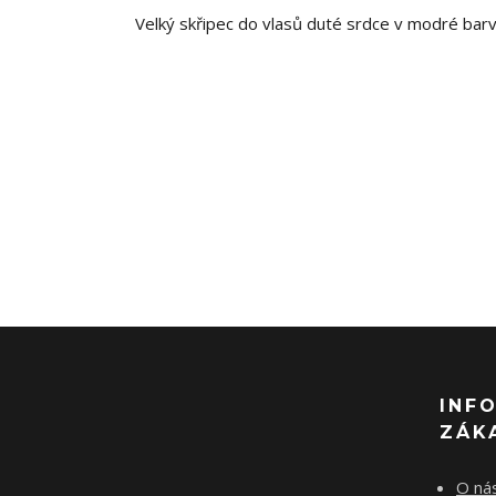
Velký skřipec do vlasů duté srdce v modré barv
INF
ZÁK
O ná