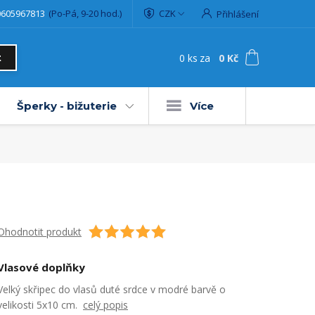
0605967813
(Po-Pá, 9-20 hod.)
CZK
Přihlášení
0
ks
za
0 Kč
t
Šperky - bižuterie
Více
Ohodnotit produkt
Vlasové doplňky
Velký skřipec do vlasů duté srdce v modré barvě o
velikosti 5x10 cm.
celý popis